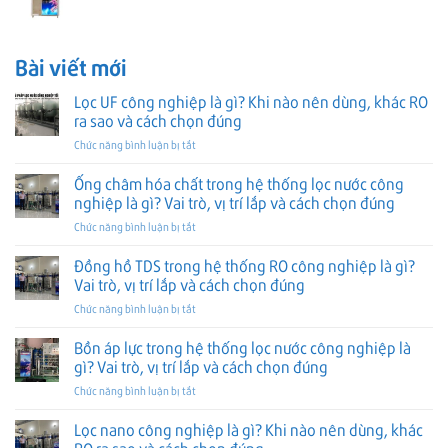
Bài viết mới
Lọc UF công nghiệp là gì? Khi nào nên dùng, khác RO
ra sao và cách chọn đúng
ở
Chức năng bình luận bị tắt
Lọc
UF
Ống châm hóa chất trong hệ thống lọc nước công
công
nghiệp là gì? Vai trò, vị trí lắp và cách chọn đúng
nghiệp
ở
Chức năng bình luận bị tắt
là
Ống
gì?
châm
Đồng hồ TDS trong hệ thống RO công nghiệp là gì?
Khi
hóa
nào
Vai trò, vị trí lắp và cách chọn đúng
chất
nên
ở
Chức năng bình luận bị tắt
trong
dùng,
Đồng
hệ
khác
hồ
Bồn áp lực trong hệ thống lọc nước công nghiệp là
thống
RO
TDS
lọc
gì? Vai trò, vị trí lắp và cách chọn đúng
ra
trong
nước
sao
ở
Chức năng bình luận bị tắt
hệ
công
và
Bồn
thống
nghiệp
cách
áp
Lọc nano công nghiệp là gì? Khi nào nên dùng, khác
RO
là
chọn
lực
công
gì?