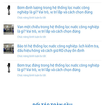
và
chọn
Tủ
hệ
cấu
cách
đúng
điện
Bơm định lượng trong hệ thống lọc nước công
thống
tạo
chọn
điều
lọc
nghiệp là gì? Vai trò, vị trí lắp và cách chọn đúng
và
đúng
khiển
nước
cách
ở
Chức năng bình luận bị tắt
trong
công
chọn
Bơm
hệ
nghiệp
đúng
định
Van một chiều trong hệ thống lọc nước công nghiệp
thống
là
lượng
lọc
là gì? Vai trò, vị trí lắp và cách chọn đúng
gì?
trong
nước
Vai
ở
Chức năng bình luận bị tắt
hệ
công
trò,
Van
thống
nghiệp
vị
một
Bảo trì hệ thống lọc nước công nghiệp: lịch kiểm tra,
lọc
là
trí
chiều
nước
dấu hiệu hỏng và cách giữ RO chạy ổn định
gì?
lắp
trong
công
Vai
và
ở
Chức năng bình luận bị tắt
hệ
nghiệp
trò,
cách
Bảo
thống
là
cấu
chọn
trì
Bơm trục đứng trong hệ thống lọc nước công nghiệp
lọc
gì?
tạo
đúng
hệ
nước
là gì? Vai trò, vị trí lắp và cách chọn đúng
Vai
và
thống
công
trò,
cách
ở
Chức năng bình luận bị tắt
lọc
nghiệp
vị
chọn
Bơm
nước
là
trí
đúng
trục
công
gì?
lắp
đứng
nghiệp:
Vai
và
trong
lịch
trò,
cách
hệ
kiểm
vị
chọn
thống
tra,
trí
đúng
lọc
dấu
lắp