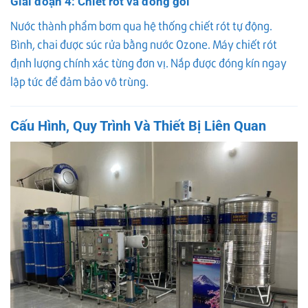
Giai đoạn 4: Chiết rót và đóng gói
Nước thành phẩm bơm qua hệ thống chiết rót tự động.
Bình, chai được súc rửa bằng nước Ozone. Máy chiết rót
định lượng chính xác từng đơn vị. Nắp được đóng kín ngay
lập tức để đảm bảo vô trùng.
Cấu Hình, Quy Trình Và Thiết Bị Liên Quan