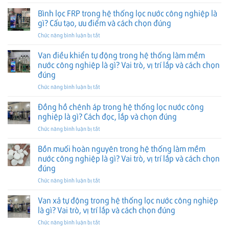
Vật
hệ
và
trí
đúng
liệu
Bình lọc FRP trong hệ thống lọc nước công nghiệp là
thống
cách
lắp
lọc
lọc
gì? Cấu tạo, ưu điểm và cách chọn đúng
chọn
và
trong
nước
đúng
cách
ở
Chức năng bình luận bị tắt
hệ
công
chọn
Bình
thống
nghiệp
đúng
lọc
Van điều khiển tự động trong hệ thống làm mềm
lọc
là
FRP
nước
nước công nghiệp là gì? Vai trò, vị trí lắp và cách chọn
gì?
trong
công
Vai
đúng
hệ
nghiệp
trò,
ở
Chức năng bình luận bị tắt
thống
là
vị
Van
lọc
gì?
trí
điều
nước
Đồng hồ chênh áp trong hệ thống lọc nước công
Phân
lắp
khiển
công
loại,
nghiệp là gì? Cách đọc, lắp và chọn đúng
và
tự
nghiệp
vai
cách
ở
Chức năng bình luận bị tắt
động
là
trò
chọn
Đồng
trong
gì?
và
đúng
hồ
Bồn muối hoàn nguyên trong hệ thống làm mềm
hệ
Cấu
cách
chênh
thống
tạo,
nước công nghiệp là gì? Vai trò, vị trí lắp và cách chọn
chọn
áp
làm
ưu
đúng
đúng
trong
mềm
điểm
ở
Chức năng bình luận bị tắt
hệ
nước
và
Bồn
thống
công
cách
muối
lọc
Van xả tự động trong hệ thống lọc nước công nghiệp
nghiệp
chọn
hoàn
nước
là
là gì? Vai trò, vị trí lắp và cách chọn đúng
đúng
nguyên
công
gì?
ở
Chức năng bình luận bị tắt
trong
nghiệp
Vai