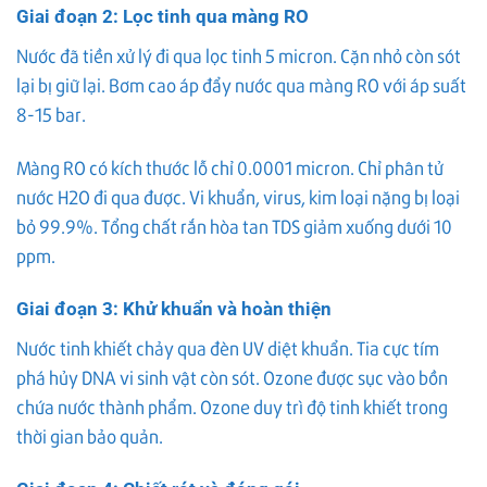
Giai đoạn 2: Lọc tinh qua màng RO
Nước đã tiền xử lý đi qua lọc tinh 5 micron. Cặn nhỏ còn sót
lại bị giữ lại. Bơm cao áp đẩy nước qua màng RO với áp suất
8-15 bar.
Màng RO có kích thước lỗ chỉ 0.0001 micron. Chỉ phân tử
nước H2O đi qua được. Vi khuẩn, virus, kim loại nặng bị loại
bỏ 99.9%. Tổng chất rắn hòa tan TDS giảm xuống dưới 10
ppm.
Giai đoạn 3: Khử khuẩn và hoàn thiện
Nước tinh khiết chảy qua đèn UV diệt khuẩn. Tia cực tím
phá hủy DNA vi sinh vật còn sót. Ozone được sục vào bồn
chứa nước thành phẩm. Ozone duy trì độ tinh khiết trong
thời gian bảo quản.