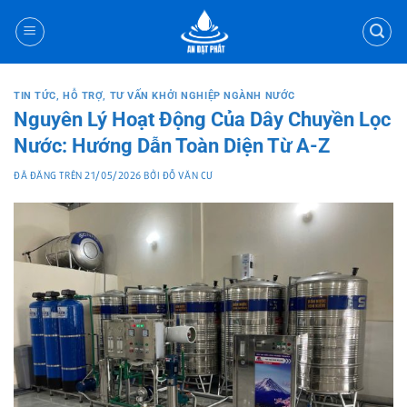
Chuyển
đến
nội
dung
TIN TỨC
,
HỖ TRỢ
,
TƯ VẤN KHỞI NGHIỆP NGÀNH NƯỚC
Nguyên Lý Hoạt Động Của Dây Chuyền Lọc
Nước: Hướng Dẫn Toàn Diện Từ A-Z
ĐÃ ĐĂNG TRÊN
21/05/2026
BỞI
ĐỖ VĂN CƯ