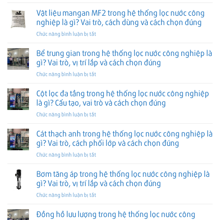
Van
hệ
là
trò,
xả
Vật liệu mangan MF2 trong hệ thống lọc nước công
thống
gì?
vị
tự
làm
Cách
nghiệp là gì? Vai trò, cách dùng và cách chọn đúng
trí
động
mềm
đọc,
lắp
ở
Chức năng bình luận bị tắt
trong
nước
lắp
và
Vật
hệ
công
và
cách
liệu
Bể trung gian trong hệ thống lọc nước công nghiệp là
thống
nghiệp
chọn
chọn
mangan
lọc
gì? Vai trò, vị trí lắp và cách chọn đúng
là
đúng
đúng
MF2
nước
gì?
ở
Chức năng bình luận bị tắt
trong
công
Vai
Bể
hệ
nghiệp
trò,
trung
Cột lọc đa tầng trong hệ thống lọc nước công nghiệp
thống
là
vị
gian
lọc
là gì? Cấu tạo, vai trò và cách chọn đúng
gì?
trí
trong
nước
Vai
lắp
ở
Chức năng bình luận bị tắt
hệ
công
trò,
và
Cột
thống
nghiệp
vị
cách
lọc
Cát thạch anh trong hệ thống lọc nước công nghiệp là
lọc
là
trí
chọn
đa
nước
gì? Vai trò, cách phối lớp và cách chọn đúng
gì?
lắp
đúng
tầng
công
Vai
và
ở
Chức năng bình luận bị tắt
trong
nghiệp
trò,
cách
Cát
hệ
là
cách
chọn
thạch
Bơm tăng áp trong hệ thống lọc nước công nghiệp là
thống
gì?
dùng
đúng
anh
lọc
gì? Vai trò, vị trí lắp và cách chọn đúng
Vai
và
trong
nước
trò,
cách
ở
Chức năng bình luận bị tắt
hệ
công
vị
chọn
Bơm
thống
nghiệp
trí
đúng
tăng
Đồng hồ lưu lượng trong hệ thống lọc nước công
lọc
là
lắp
áp