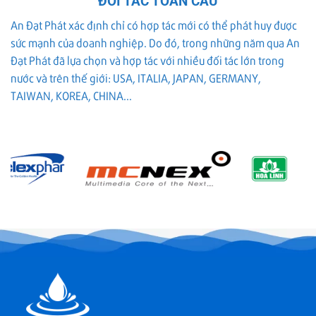
ĐỐI TÁC TOÀN CẦU
nước
hiệu
và
công
hỏng
cách
An Đạt Phát xác định chỉ có hợp tác mới có thể phát huy được
nghiệp
và
chọn
sức mạnh của doanh nghiệp. Do đó, trong những năm qua An
là
cách
đúng
gì?
giữ
Đạt Phát đã lựa chọn và hợp tác với nhiều đối tác lớn trong
Vai
RO
nước và trên thế giới: USA, ITALIA, JAPAN, GERMANY,
trò,
chạy
vị
ổn
TAIWAN, KOREA, CHINA...
trí
định
lắp
và
cách
chọn
đúng