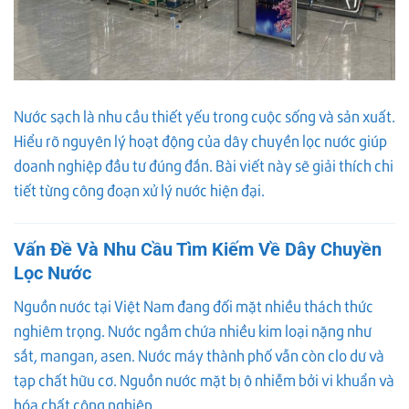
Nước sạch là nhu cầu thiết yếu trong cuộc sống và sản xuất.
Hiểu rõ nguyên lý hoạt động của dây chuyền lọc nước giúp
doanh nghiệp đầu tư đúng đắn. Bài viết này sẽ giải thích chi
tiết từng công đoạn xử lý nước hiện đại.
Vấn Đề Và Nhu Cầu Tìm Kiếm Về Dây Chuyền
Lọc Nước
Nguồn nước tại Việt Nam đang đối mặt nhiều thách thức
nghiêm trọng. Nước ngầm chứa nhiều kim loại nặng như
sắt, mangan, asen. Nước máy thành phố vẫn còn clo dư và
tạp chất hữu cơ. Nguồn nước mặt bị ô nhiễm bởi vi khuẩn và
hóa chất công nghiệp.