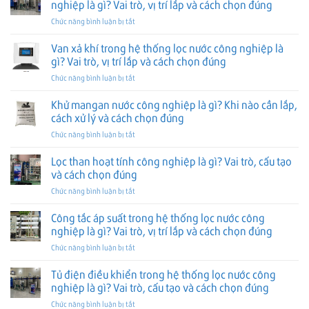
nước
nghiệp là gì? Vai trò, vị trí lắp và cách chọn đúng
gì?
và
trong
công
Cấu
cách
ở
Chức năng bình luận bị tắt
hệ
nghiệp
tạo,
chọn
Đồng
thống
là
vai
đúng
hồ
Van xả khí trong hệ thống lọc nước công nghiệp là
lọc
gì?
trò
lưu
nước
gì? Vai trò, vị trí lắp và cách chọn đúng
Vai
và
lượng
công
trò,
cách
ở
Chức năng bình luận bị tắt
trong
nghiệp
cách
chọn
Van
hệ
là
phối
đúng
xả
Khử mangan nước công nghiệp là gì? Khi nào cần lắp,
thống
gì?
lớp
khí
lọc
cách xử lý và cách chọn đúng
Vai
và
trong
nước
trò,
cách
ở
Chức năng bình luận bị tắt
hệ
công
vị
chọn
Khử
thống
nghiệp
trí
đúng
mangan
Lọc than hoạt tính công nghiệp là gì? Vai trò, cấu tạo
lọc
là
lắp
nước
nước
và cách chọn đúng
gì?
và
công
công
Vai
cách
ở
Chức năng bình luận bị tắt
nghiệp
nghiệp
trò,
chọn
Lọc
là
là
vị
đúng
than
Công tắc áp suất trong hệ thống lọc nước công
gì?
gì?
trí
hoạt
Khi
nghiệp là gì? Vai trò, vị trí lắp và cách chọn đúng
Vai
lắp
tính
nào
trò,
và
ở
Chức năng bình luận bị tắt
công
cần
vị
cách
Công
nghiệp
lắp,
trí
chọn
tắc
Tủ điện điều khiển trong hệ thống lọc nước công
là
cách
lắp
đúng
áp
gì?
nghiệp là gì? Vai trò, cấu tạo và cách chọn đúng
xử
và
suất
Vai
lý
cách
ở
Chức năng bình luận bị tắt
trong
trò,