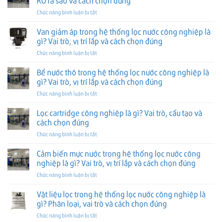
RO ra sao và cách chọn đúng
đúng
trong
nghiệp
Vai
ở
Chức năng bình luận bị tắt
hệ
là
trò,
Lọc
thống
gì?
vị
nano
Van giảm áp trong hệ thống lọc nước công nghiệp là
lọc
Vai
trí
công
nước
gì? Vai trò, vị trí lắp và cách chọn đúng
trò,
lắp
nghiệp
công
vị
và
ở
Chức năng bình luận bị tắt
là
nghiệp
trí
cách
Van
gì?
là
lắp
chọn
giảm
Bể nước thô trong hệ thống lọc nước công nghiệp là
Khi
gì?
và
đúng
áp
nào
gì? Vai trò, vị trí lắp và cách chọn đúng
Vai
cách
trong
nên
trò,
chọn
ở
Chức năng bình luận bị tắt
hệ
dùng,
vị
đúng
Bể
thống
khác
trí
nước
Lọc cartridge công nghiệp là gì? Vai trò, cấu tạo và
lọc
RO
lắp
thô
nước
cách chọn đúng
ra
và
trong
công
sao
cách
ở
Chức năng bình luận bị tắt
hệ
nghiệp
và
chọn
Lọc
thống
là
cách
đúng
cartridge
Cảm biến mực nước trong hệ thống lọc nước công
lọc
gì?
chọn
công
nước
nghiệp là gì? Vai trò, vị trí lắp và cách chọn đúng
Vai
đúng
nghiệp
công
trò,
ở
Chức năng bình luận bị tắt
là
nghiệp
vị
Cảm
gì?
là
trí
biến
Vật liệu lọc trong hệ thống lọc nước công nghiệp là
Vai
gì?
lắp
mực
trò,
gì? Phân loại, vai trò và cách chọn đúng
Vai
và
nước
cấu
trò,
cách
ở
Chức năng bình luận bị tắt
trong
tạo
vị
chọn