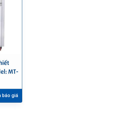
hiết
el: MT-
 báo giá