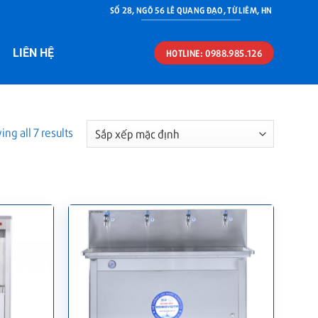
SỐ 28, NGÕ 56 LÊ QUANG ĐẠO, TỪ LIÊM, HN
LIÊN HỆ
HOTLINE: 0988.985.126
ng all 7 results