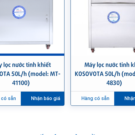
 lọc nước tinh khiết
Máy lọc nước tinh k
TA 50L/h (model: MT-
KOSOVOTA 50L/h (mod
41100)
4830)
 có sẵn
Nhận báo giá
Hàng có sẵn
Nhận