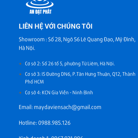
LIÊN HỆ VỚI CHÚNG TÔI
Showroom : Số 28, Ngõ 56 Lê Quang Đạo, Mỹ Đình,
Hà Nội.
Cơ sở 2: Số 26 tổ 5, phường Từ Liêm, Hà Nội.
Cơ sở 3: I5 Đường DN6, P.Tân Hưng Thuận, Q12, Thành
Phố HCM
Cơ sở 4: KCN Gia Viễn - Ninh Bình
Email: maydaviensach@gmail.com
Hotline: 0988.985.126