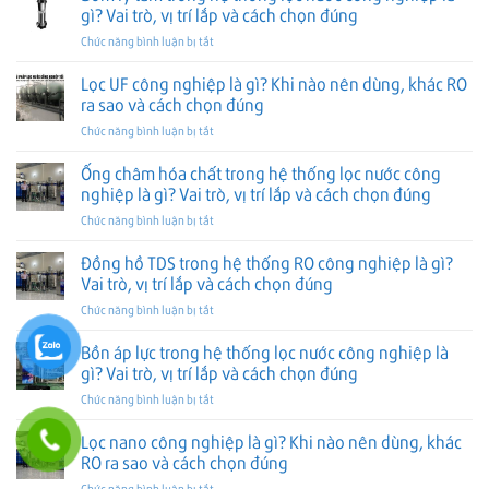
gì? Vai trò, vị trí lắp và cách chọn đúng
ở
Chức năng bình luận bị tắt
Bơm
ly
Lọc UF công nghiệp là gì? Khi nào nên dùng, khác RO
tâm
ra sao và cách chọn đúng
trong
ở
Chức năng bình luận bị tắt
hệ
Lọc
thống
UF
Ống châm hóa chất trong hệ thống lọc nước công
lọc
công
nước
nghiệp là gì? Vai trò, vị trí lắp và cách chọn đúng
nghiệp
công
ở
Chức năng bình luận bị tắt
là
nghiệp
Ống
gì?
là
châm
Đồng hồ TDS trong hệ thống RO công nghiệp là gì?
Khi
gì?
hóa
nào
Vai trò, vị trí lắp và cách chọn đúng
Vai
chất
nên
trò,
ở
Chức năng bình luận bị tắt
trong
dùng,
vị
Đồng
hệ
khác
trí
hồ
Bồn áp lực trong hệ thống lọc nước công nghiệp là
thống
RO
lắp
TDS
lọc
gì? Vai trò, vị trí lắp và cách chọn đúng
ra
và
trong
nước
sao
cách
ở
Chức năng bình luận bị tắt
hệ
công
và
chọn
Bồn
thống
nghiệp
cách
đúng
áp
Lọc nano công nghiệp là gì? Khi nào nên dùng, khác
RO
là
chọn
lực
công
RO ra sao và cách chọn đúng
gì?
đúng
trong
nghiệp
Vai
ở
Chức năng bình luận bị tắt