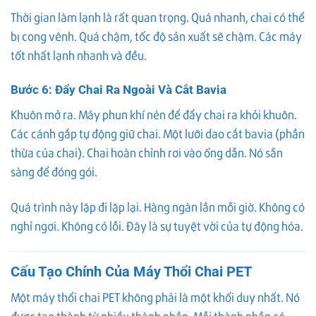
Thời gian làm lạnh là rất quan trọng. Quá nhanh, chai có thể
bị cong vênh. Quá chậm, tốc độ sản xuất sẽ chậm. Các máy
tốt nhất lạnh nhanh và đều.
Bước 6: Đẩy Chai Ra Ngoài Và Cắt Bavia
Khuôn mở ra. Máy phun khí nén để đẩy chai ra khỏi khuôn.
Các cánh gắp tự động giữ chai. Một lưỡi dao cắt bavia (phần
thừa của chai). Chai hoàn chỉnh rơi vào ống dẫn. Nó sẵn
sàng để đóng gói.
Quá trình này lặp đi lặp lại. Hàng ngàn lần mỗi giờ. Không có
nghỉ ngơi. Không có lỗi. Đây là sự tuyệt vời của tự động hóa.
Cấu Tạo Chính Của Máy Thổi Chai PET
Một máy thổi chai PET không phải là một khối duy nhất. Nó
được tạo thành từ nhiều thành phần. Mỗi thành phần có