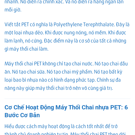
nhanh. Nó diễn ra chính xác. Và nó diễn ra hàng ngàn lần
mỗi giờ.
Viết tắt PET có nghĩa là Polyethylene Terephthalate. Đây là
một loại nhựa dẻo. Khi được nung nóng, nó mềm. Khi được
làm lạnh, nó cứng. Đặc điểm này là cơ sở của tất cả những
gì máy thổi chai làm.
Máy thổi chai PET không chỉ tạo chai nước. Nó tạo chai dầu
ăn. Nó tạo chai sữa. Nó tạo chai mỹ phẩm. Nó tạo bất kỳ
loại bao bì nhựa nào có hình dạng phức tạp. Chính sự đa
năng này giúp máy thổi chai trở nên vô cùng giá trị.
Cơ Chế Hoạt Động Máy Thổi Chai nhựa PET: 6
Bước Cơ Bản
Hiểu được cách máy hoạt động là cách tốt nhất để trở
thành chủ doanh nghiệp tự tin. Máy thổi chai PET theo dõi