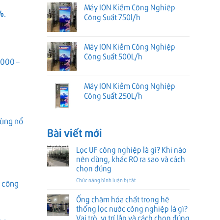
Máy ION Kiềm Công Nghiệp
%
.
Công Suất 750l/h
Máy ION Kiềm Công Nghiệp
Công Suất 500L/h
.000 –
Máy ION Kiềm Công Nghiệp
Công Suất 250L/h
bùng nổ
Bài viết mới
Lọc UF công nghiệp là gì? Khi nào
nên dùng, khác RO ra sao và cách
chọn đúng
ở
Chức năng bình luận bị tắt
m công
Lọc
UF
Ống châm hóa chất trong hệ
công
thống lọc nước công nghiệp là gì?
nghiệp
Vai trò, vị trí lắp và cách chọn đúng