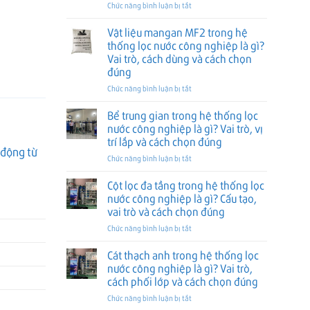
gì?
ở
Chức năng bình luận bị tắt
trí
hệ
Cách
Van
lắp
thống
đọc,
xả
và
làm
Vật liệu mangan MF2 trong hệ
lắp
tự
cách
mềm
thống lọc nước công nghiệp là gì?
và
động
chọn
nước
Vai trò, cách dùng và cách chọn
chọn
trong
đúng
công
đúng
đúng
hệ
nghiệp
thống
là
ở
Chức năng bình luận bị tắt
lọc
gì?
Vật
nước
Vai
liệu
Bể trung gian trong hệ thống lọc
công
trò,
mangan
nước công nghiệp là gì? Vai trò, vị
nghiệp
vị
MF2
trí lắp và cách chọn đúng
là
trí
trong
 động từ
gì?
ở
Chức năng bình luận bị tắt
lắp
hệ
Vai
Bể
và
thống
trò,
trung
cách
lọc
Cột lọc đa tầng trong hệ thống lọc
vị
gian
chọn
nước
nước công nghiệp là gì? Cấu tạo,
trí
trong
đúng
công
vai trò và cách chọn đúng
lắp
hệ
nghiệp
ở
Chức năng bình luận bị tắt
và
thống
là
Cột
cách
lọc
gì?
lọc
chọn
nước
Vai
Cát thạch anh trong hệ thống lọc
đa
đúng
công
trò,
nước công nghiệp là gì? Vai trò,
tầng
nghiệp
cách
cách phối lớp và cách chọn đúng
trong
là
dùng
ở
Chức năng bình luận bị tắt
hệ
gì?
và
Cát
thống