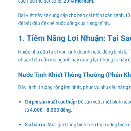
15-20% mỗi năm
cầu tiêu thụ đạt từ
.
Bài viết này sẽ cung cấp cho bạn cái nhìn toàn cảnh, từ 
để bắt đầu đế chế nước uống của riêng mình.
1. Tiềm Năng Lợi Nhuận: Tại Sa
Nhiều nhà đầu tư ví von kinh doanh nước đóng bình là “b
nhuận hấp dẫn mà ngành này mang lại. Chúng ta hãy cù
Nước Tinh Khiết Thông Thường (Phân Kh
Đây là thị trường rộng lớn nhất, phục vụ nhu cầu hàng 
Chi phí sản xuất cực thấp:
Để sản xuất một bình nước
4.000 – 8.000 đồng
từ
.
Giá bán ra:
Mức giá trung bình trên thị trường hiện 