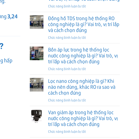
ng.
là
ở
Chức năng bình luận bị tắt
gì?
Ống
Khi
3,24
ương
châm
nào
Đồng hồ TDS trong hệ thống RO
hóa
nên
công nghiệp là gì? Vai trò, vị trí lắp
chất
dùng,
và cách chọn đúng
trong
khác
ở
Chức năng bình luận bị tắt
hệ
RO
Đồng
thống
ra
?
hồ
lọc
sao
Bồn áp lực trong hệ thống lọc
TDS
nước
và
nước công nghiệp là gì? Vai trò, vị
trong
công
cách
ng hấp
trí lắp và cách chọn đúng
hệ
nghiệp
chọn
ở
Chức năng bình luận bị tắt
thống
là
đúng
Bồn
RO
gì?
áp
công
Vai
Lọc nano công nghiệp là gì? Khi
lực
nghiệp
trò,
nào nên dùng, khác RO ra sao và
trong
là
vị
cách chọn đúng
hệ
gì?
trí
ở
Chức năng bình luận bị tắt
thống
Vai
lắp
Lọc
lọc
trò,
và
nano
nước
vị
Van giảm áp trong hệ thống lọc
cách
công
công
trí
chọn
nước công nghiệp là gì? Vai trò, vị
nghiệp
nghiệp
lắp
đúng
trí lắp và cách chọn đúng
là
là
và
ở
Chức năng bình luận bị tắt
gì?
gì?
cách
Van
Khi
Vai
chọn