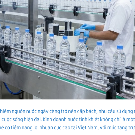
 nhiễm nguồn nước ngày càng trở nên cấp bách, nhu cầu sử dụng
cuộc sống hiện đại. Kinh doanh nước tinh khiết không chỉ là một
ề có tiềm năng lợi nhuận cực cao tại Việt Nam, với mức tăng tr