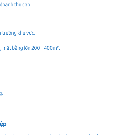
 doanh thu cao.
ị trường khu vực.
, mặt bằng lớn 200 – 400m².
g.
iệp