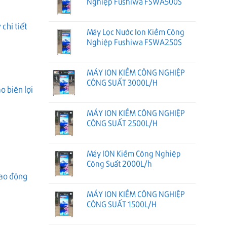
Nghiệp Fushiwa FSWA500S
chi tiết
Máy Lọc Nước Ion Kiềm Công
Nghiệp Fushiwa FSWA250S
MÁY ION KIỀM CÔNG NGHIỆP
CÔNG SUẤT 3000L/H
o biên lợi
MÁY ION KIỀM CÔNG NGHIỆP
CÔNG SUẤT 2500L/H
Máy ION Kiềm Công Nghiệp
Công Suất 2000L/h
dao động
MÁY ION KIỀM CÔNG NGHIỆP
CÔNG SUẤT 1500L/H