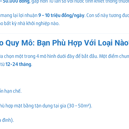
– 50.000 đồng
, gấp hơn 10 lần so với nước tinh khiết thông thườ
9 – 10 triệu đồng/ngày
 mang lại lợi nhuận
. Con số này tương đ
o bất kỳ nhà khởi nghiệp nào.
o Quy Mô: Bạn Phù Hợp Với Loại Nào
lựa chọn một trong 4 mô hình dưới đây để bắt đầu. Một điểm chu
12-24 tháng
 từ
.
ốn hạn chế.
hù hợp mặt bằng tận dụng tại gia (30 – 50m²).
 đình).