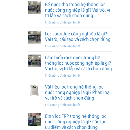
giảm
nào
trò,
Bể nước thô trong hệ thống lọc
đúng
áp
nên
vị
nước công nghiệp là gì? Vai trò, vị
trong
dùng,
trí
trí lắp và cách chọn đúng
hệ
khác
lắp
ở
Chức năng bình luận bị tắt
thống
RO
và
Bể
lọc
ra
cách
nước
nước
sao
Lọc cartridge công nghiệp là gì?
chọn
thô
công
và
đúng
Vai trò, cấu tạo và cách chọn đúng
trong
nghiệp
cách
ở
Chức năng bình luận bị tắt
hệ
là
chọn
Lọc
thống
gì?
đúng
cartridge
Cảm biến mực nước trong hệ
lọc
Vai
công
nước
trò,
thống lọc nước công nghiệp là gì?
nghiệp
công
vị
Vai trò, vị trí lắp và cách chọn đúng
là
nghiệp
trí
ở
Chức năng bình luận bị tắt
gì?
là
lắp
Cảm
Vai
gì?
và
biến
trò,
Vật liệu lọc trong hệ thống lọc
Vai
cách
mực
cấu
trò,
nước công nghiệp là gì? Phân loại,
chọn
nước
tạo
vị
đúng
vai trò và cách chọn đúng
trong
và
trí
ở
Chức năng bình luận bị tắt
hệ
cách
lắp
Vật
thống
chọn
và
liệu
lọc
đúng
Bình lọc FRP trong hệ thống lọc
cách
lọc
nước
nước công nghiệp là gì? Cấu tạo,
chọn
trong
công
đúng
ưu điểm và cách chọn đúng
hệ
nghiệp