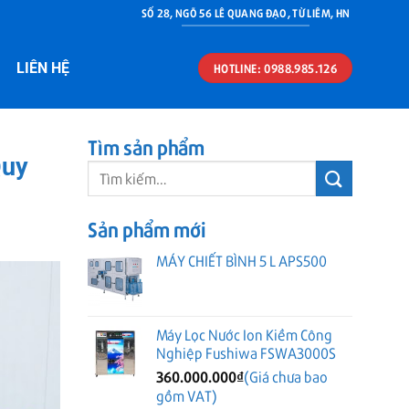
SỐ 28, NGÕ 56 LÊ QUANG ĐẠO, TỪ LIÊM, HN
LIÊN HỆ
HOTLINE: 0988.985.126
Tìm sản phẩm
Quy
Tìm
kiếm:
Sản phẩm mới
MÁY CHIẾT BÌNH 5 L APS500
Máy Lọc Nước Ion Kiềm Công
Nghiệp Fushiwa FSWA3000S
360.000.000
₫
(Giá chưa bao
gồm VAT)