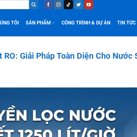
ÚNG TÔI
SẢN PHẨM
CÔNG TRÌNH & DỰ ÁN
TIN TỨC
t RO: Giải Pháp Toàn Diện Cho Nước 