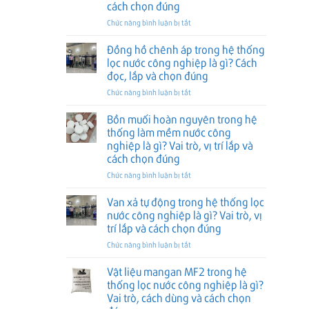
cách chọn đúng
thống
gì?
lắp
lọc
Phân
ở
Chức năng bình luận bị tắt
và
nước
loại,
Van
cách
công
vai
điều
chọn
Đồng hồ chênh áp trong hệ thống
nghiệp
trò
khiển
đúng
lọc nước công nghiệp là gì? Cách
là
và
tự
đọc, lắp và chọn đúng
gì?
cách
động
Cấu
ở
Chức năng bình luận bị tắt
chọn
trong
tạo,
Đồng
đúng
hệ
ưu
hồ
thống
Bồn muối hoàn nguyên trong hệ
điểm
chênh
làm
thống làm mềm nước công
và
áp
mềm
nghiệp là gì? Vai trò, vị trí lắp và
cách
trong
nước
cách chọn đúng
chọn
hệ
công
đúng
thống
nghiệp
ở
Chức năng bình luận bị tắt
lọc
là
Bồn
nước
gì?
muối
Van xả tự động trong hệ thống lọc
công
Vai
hoàn
nước công nghiệp là gì? Vai trò, vị
nghiệp
trò,
nguyên
trí lắp và cách chọn đúng
là
vị
trong
gì?
ở
Chức năng bình luận bị tắt
trí
hệ
Cách
Van
lắp
thống
đọc,
xả
và
làm
Vật liệu mangan MF2 trong hệ
lắp
tự
cách
mềm
thống lọc nước công nghiệp là gì?
và
động
chọn
nước
Vai trò, cách dùng và cách chọn
chọn
trong
đúng
công