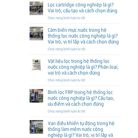
nước
nước
sao
Lọc cartridge công nghiệp là gì?
chọn
thô
công
và
đúng
Vai trò, cấu tạo và cách chọn đúng
trong
nghiệp
cách
ở
Chức năng bình luận bị tắt
hệ
là
chọn
Lọc
thống
gì?
đúng
cartridge
Cảm biến mực nước trong hệ
lọc
Vai
công
nước
trò,
thống lọc nước công nghiệp là gì?
nghiệp
công
vị
Vai trò, vị trí lắp và cách chọn đúng
là
nghiệp
trí
ở
Chức năng bình luận bị tắt
gì?
là
lắp
Cảm
Vai
gì?
và
biến
trò,
Vật liệu lọc trong hệ thống lọc
Vai
cách
mực
cấu
trò,
nước công nghiệp là gì? Phân loại,
chọn
nước
tạo
vị
đúng
vai trò và cách chọn đúng
trong
và
trí
ở
Chức năng bình luận bị tắt
hệ
cách
lắp
Vật
thống
chọn
và
liệu
lọc
đúng
Bình lọc FRP trong hệ thống lọc
cách
lọc
nước
nước công nghiệp là gì? Cấu tạo,
chọn
trong
công
đúng
ưu điểm và cách chọn đúng
hệ
nghiệp
ở
Chức năng bình luận bị tắt
thống
là
Bình
lọc
gì?
lọc
nước
Vai
Van điều khiển tự động trong hệ
FRP
công
trò,
thống làm mềm nước công
trong
nghiệp
vị
nghiệp là gì? Vai trò, vị trí lắp và
hệ
là
trí