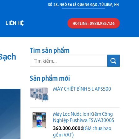
SỐ 28, NGÕ 56 LÊ QUANG ĐẠO, TỪ LIÊM, HN
LIÊN HỆ
HOTLINE: 0988.985.126
Tìm sản phẩm
Sạch
Tìm
kiếm:
Sản phẩm mới
MÁY CHIẾT BÌNH 5 L APS500
Máy Lọc Nước Ion Kiềm Công
Nghiệp Fushiwa FSWA3000S
360.000.000
₫
(Giá chưa bao
gồm VAT)