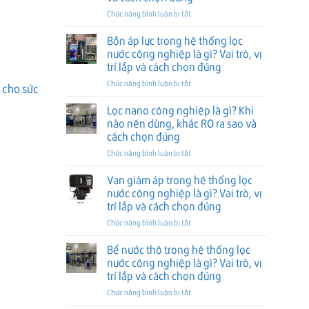
trong
ở
Chức năng bình luận bị tắt
hệ
Đồng
thống
hồ
lọc
Bồn áp lực trong hệ thống lọc
TDS
nước
nước công nghiệp là gì? Vai trò, vị
trong
công
trí lắp và cách chọn đúng
hệ
nghiệp
ở
Chức năng bình luận bị tắt
thống
là
 cho sức
Bồn
RO
gì?
áp
công
Vai
Lọc nano công nghiệp là gì? Khi
lực
nghiệp
trò,
nào nên dùng, khác RO ra sao và
trong
là
vị
cách chọn đúng
hệ
gì?
trí
ở
Chức năng bình luận bị tắt
thống
Vai
lắp
Lọc
lọc
trò,
và
nano
nước
vị
Van giảm áp trong hệ thống lọc
cách
công
công
trí
chọn
nước công nghiệp là gì? Vai trò, vị
nghiệp
nghiệp
lắp
đúng
trí lắp và cách chọn đúng
là
là
và
ở
Chức năng bình luận bị tắt
gì?
gì?
cách
Van
Khi
Vai
chọn
giảm
nào
trò,
Bể nước thô trong hệ thống lọc
đúng
áp
nên
vị
nước công nghiệp là gì? Vai trò, vị
trong
dùng,
trí
trí lắp và cách chọn đúng
hệ
khác
lắp
ở
Chức năng bình luận bị tắt
thống
RO
và
Bể
lọc
ra
cách