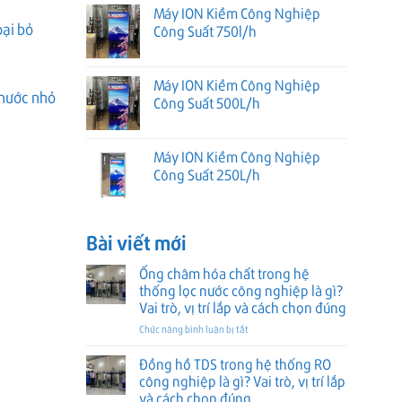
Máy ION Kiềm Công Nghiệp
oại bỏ
Công Suất 750l/h
Máy ION Kiềm Công Nghiệp
 nước nhỏ
Công Suất 500L/h
Máy ION Kiềm Công Nghiệp
Công Suất 250L/h
Bài viết mới
Ống châm hóa chất trong hệ
thống lọc nước công nghiệp là gì?
Vai trò, vị trí lắp và cách chọn đúng
ở
Chức năng bình luận bị tắt
Ống
châm
Đồng hồ TDS trong hệ thống RO
hóa
công nghiệp là gì? Vai trò, vị trí lắp
chất
và cách chọn đúng