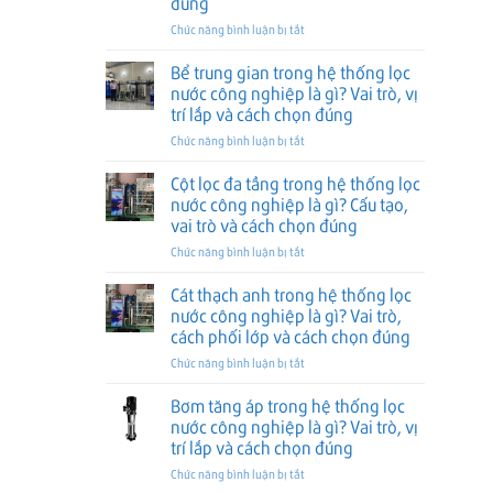
đúng
đúng
hệ
nghiệp
thống
là
ở
Chức năng bình luận bị tắt
lọc
gì?
Vật
nước
Vai
liệu
Bể trung gian trong hệ thống lọc
công
trò,
mangan
nước công nghiệp là gì? Vai trò, vị
nghiệp
vị
MF2
trí lắp và cách chọn đúng
là
trí
trong
gì?
ở
Chức năng bình luận bị tắt
lắp
hệ
Vai
Bể
và
thống
trò,
trung
cách
lọc
Cột lọc đa tầng trong hệ thống lọc
vị
gian
chọn
nước
nước công nghiệp là gì? Cấu tạo,
trí
trong
đúng
công
vai trò và cách chọn đúng
lắp
hệ
nghiệp
ở
Chức năng bình luận bị tắt
và
thống
là
Cột
cách
lọc
gì?
lọc
chọn
nước
Vai
Cát thạch anh trong hệ thống lọc
đa
đúng
công
trò,
nước công nghiệp là gì? Vai trò,
tầng
nghiệp
cách
cách phối lớp và cách chọn đúng
trong
là
dùng
ở
Chức năng bình luận bị tắt
hệ
gì?
và
Cát
thống
Vai
cách
thạch
lọc
trò,
Bơm tăng áp trong hệ thống lọc
chọn
anh
nước
vị
đúng
nước công nghiệp là gì? Vai trò, vị
trong
công
trí
trí lắp và cách chọn đúng
hệ
nghiệp
lắp
ở
Chức năng bình luận bị tắt
thống
là
và
Bơm
lọc