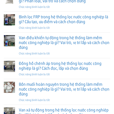
gì? Phân loại, vai trò và cách chọn đúng
Vai
và
nước
cấu
trò,
cách
ở
Chức năng bình luận bị tắt
trong
tạo
vị
chọn
Vật
hệ
và
trí
đúng
liệu
Bình lọc FRP trong hệ thống lọc nước công nghiệp là
thống
cách
lắp
lọc
lọc
gì? Cấu tạo, ưu điểm và cách chọn đúng
chọn
và
trong
nước
đúng
cách
ở
Chức năng bình luận bị tắt
hệ
công
chọn
Bình
thống
nghiệp
đúng
lọc
Van điều khiển tự động trong hệ thống làm mềm
lọc
là
FRP
nước
nước công nghiệp là gì? Vai trò, vị trí lắp và cách chọn
gì?
trong
công
Vai
đúng
hệ
nghiệp
trò,
ở
Chức năng bình luận bị tắt
thống
là
vị
Van
lọc
gì?
trí
điều
nước
Đồng hồ chênh áp trong hệ thống lọc nước công
Phân
lắp
khiển
công
loại,
nghiệp là gì? Cách đọc, lắp và chọn đúng
và
tự
nghiệp
vai
cách
ở
Chức năng bình luận bị tắt
động
là
trò
chọn
Đồng
trong
gì?
và
đúng
hồ
Bồn muối hoàn nguyên trong hệ thống làm mềm
hệ
Cấu
cách
chênh
thống
tạo,
nước công nghiệp là gì? Vai trò, vị trí lắp và cách chọn
chọn
áp
làm
ưu
đúng
đúng
trong
mềm
điểm
ở
Chức năng bình luận bị tắt
hệ
nước
và
Bồn
thống
công
cách
muối
lọc
Van xả tự động trong hệ thống lọc nước công nghiệp
nghiệp
chọn
hoàn
nước
là
đúng