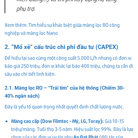
phụ trợ.
Xem thêm: Tìm hiểu sự khác biệt giữa màng lọc RO công
nghiệp và màng lọc Nano
2. “Mổ xẻ” cấu trúc chi phí đầu tư (CAPEX)
Để hiểu tại sao cùng một công suất 5.000 L/h nhưng có đơn vị
báo giá 250 triệu, đơn vị khác lại báo 400 triệu, chúng ta cần đi
sâu vào chi tiết linh kiện.
2.1. Màng lọc RO – “Trái tim” của hệ thống (Chiếm 30-
40% ngân sách)
Đây là yếu tố quan trọng nhất quyết định chất lượng nước.
Màng cao cấp (Dow Filmtec – Mỹ, LG, Toray):
Giá 10-15
triệu/màng. Tuổi thọ 3-5 năm. Hiệu suất lọc 99%. Đây là lựa
chọn của các đơn vị uy tín như
An Đạt Phát
(đối tác của