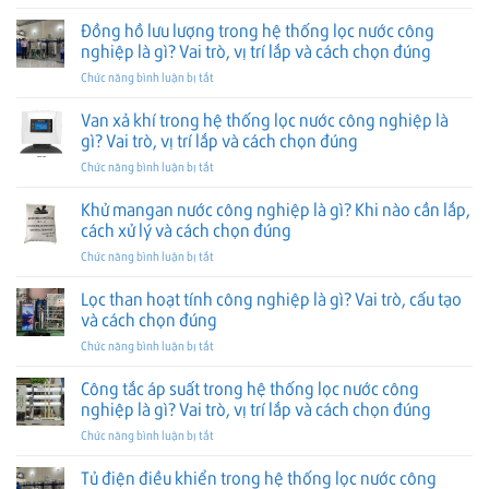
Bơm
thống
nghiệp
trí
đúng
tăng
Đồng hồ lưu lượng trong hệ thống lọc nước công
lọc
là
lắp
áp
nước
nghiệp là gì? Vai trò, vị trí lắp và cách chọn đúng
gì?
và
trong
công
Cấu
cách
ở
Chức năng bình luận bị tắt
hệ
nghiệp
tạo,
chọn
Đồng
thống
là
vai
đúng
hồ
Van xả khí trong hệ thống lọc nước công nghiệp là
lọc
gì?
trò
lưu
nước
gì? Vai trò, vị trí lắp và cách chọn đúng
Vai
và
lượng
công
trò,
cách
ở
Chức năng bình luận bị tắt
trong
nghiệp
cách
chọn
Van
hệ
là
phối
đúng
xả
Khử mangan nước công nghiệp là gì? Khi nào cần lắp,
thống
gì?
lớp
khí
lọc
cách xử lý và cách chọn đúng
Vai
và
trong
nước
trò,
cách
ở
Chức năng bình luận bị tắt
hệ
công
vị
chọn
Khử
thống
nghiệp
trí
đúng
mangan
Lọc than hoạt tính công nghiệp là gì? Vai trò, cấu tạo
lọc
là
lắp
nước
nước
và cách chọn đúng
gì?
và
công
công
Vai
cách
ở
Chức năng bình luận bị tắt
nghiệp
nghiệp
trò,
chọn
Lọc
là
là
vị
đúng
than
Công tắc áp suất trong hệ thống lọc nước công
gì?
gì?
trí
hoạt
Khi
nghiệp là gì? Vai trò, vị trí lắp và cách chọn đúng
Vai
lắp
tính
nào
trò,
và
ở
Chức năng bình luận bị tắt
công
cần
vị
cách
Công
nghiệp
lắp,
trí
chọn
tắc
Tủ điện điều khiển trong hệ thống lọc nước công
là
cách
lắp
đúng