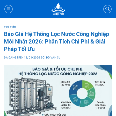
Chuyển
đến
nội
dung
TIN TỨC
Báo Giá Hệ Thống Lọc Nước Công Nghiệp
Mới Nhất 2026: Phân Tích Chi Phí & Giải
Pháp Tối Ưu
ĐÃ ĐĂNG TRÊN
18/01/2026
BỞI
ĐỖ VĂN CƯ