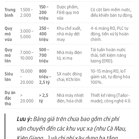
150 –
Dược phẩm,
Trung
1.500 –
Có cột làm mềm nước,
200
F&B quy mô
bình
2.000
điều khiển bán tự động.
triệu
vừa
Quy
250 –
Khu chế xuất,
4-6 màng RO, PLC tự
3.000 –
mô
400
nhà máy dệt
động, tiền xử lý hoàn
5.000
vừa
triệu
may
chỉnh.
Quy
500 –
Tái tuần hoàn nước
7.000 –
Nhà máy điện
mô
700
thải, tiết kiệm năng
10.000
tử, xi mạ
lớn
triệu
lượng (ERD).
800
15.000
10-15 màng RO, IoT
Siêu
SX nước đóng
triệu –
–
giám sát, tự động hóa
lớn
chai, KCN lớn
2,5 tỷ
20.000
100%.
Dự án
> 2,5
>
Nhà máy nhiệt
Thiết kế riêng (Tailor-
đặc
tỷ
20.000
điện, hóa chất
made), công nghệ 4.0.
thù
Lưu ý:
Bảng giá trên chưa bao gồm chi phí
vận chuyển đến các khu vực xa (như Cà Mau,
Kiên Giang…) và chi phí xây dựng hạ tầng