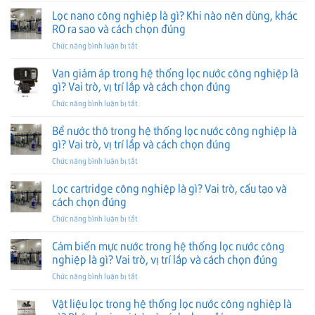
thống
nghiệp
cách
đúng
áp
Lọc nano công nghiệp là gì? Khi nào nên dùng, khác
RO
là
chọn
lực
công
RO ra sao và cách chọn đúng
gì?
đúng
trong
nghiệp
Vai
ở
Chức năng bình luận bị tắt
hệ
là
trò,
Lọc
thống
gì?
vị
nano
Van giảm áp trong hệ thống lọc nước công nghiệp là
lọc
Vai
trí
công
nước
gì? Vai trò, vị trí lắp và cách chọn đúng
trò,
lắp
nghiệp
công
vị
và
ở
Chức năng bình luận bị tắt
là
nghiệp
trí
cách
Van
gì?
là
lắp
chọn
giảm
Bể nước thô trong hệ thống lọc nước công nghiệp là
Khi
gì?
và
đúng
áp
nào
gì? Vai trò, vị trí lắp và cách chọn đúng
Vai
cách
trong
nên
trò,
chọn
ở
Chức năng bình luận bị tắt
hệ
dùng,
vị
đúng
Bể
thống
khác
trí
nước
Lọc cartridge công nghiệp là gì? Vai trò, cấu tạo và
lọc
RO
lắp
thô
nước
cách chọn đúng
ra
và
trong
công
sao
cách
ở
Chức năng bình luận bị tắt
hệ
nghiệp
và
chọn
Lọc
thống
là
cách
đúng
cartridge
Cảm biến mực nước trong hệ thống lọc nước công
lọc
gì?
chọn
công
nước
nghiệp là gì? Vai trò, vị trí lắp và cách chọn đúng
Vai
đúng
nghiệp
công
trò,
ở
Chức năng bình luận bị tắt
là
nghiệp
vị
Cảm
gì?
là
trí
biến
Vật liệu lọc trong hệ thống lọc nước công nghiệp là
Vai
gì?
lắp
mực
trò,