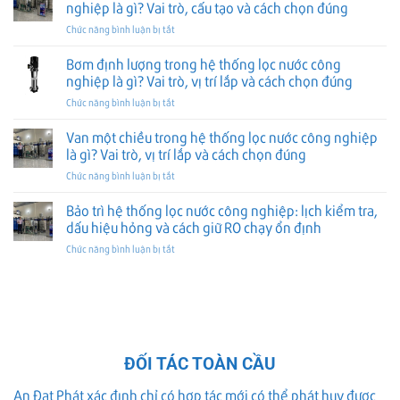
áp
gì?
nghiệp là gì? Vai trò, cấu tạo và cách chọn đúng
xử
và
suất
Vai
lý
cách
ở
Chức năng bình luận bị tắt
trong
trò,
và
chọn
Tủ
hệ
cấu
cách
đúng
điện
Bơm định lượng trong hệ thống lọc nước công
thống
tạo
chọn
điều
lọc
nghiệp là gì? Vai trò, vị trí lắp và cách chọn đúng
và
đúng
khiển
nước
cách
ở
Chức năng bình luận bị tắt
trong
công
chọn
Bơm
hệ
nghiệp
đúng
định
Van một chiều trong hệ thống lọc nước công nghiệp
thống
là
lượng
lọc
là gì? Vai trò, vị trí lắp và cách chọn đúng
gì?
trong
nước
Vai
ở
Chức năng bình luận bị tắt
hệ
công
trò,
Van
thống
nghiệp
vị
một
Bảo trì hệ thống lọc nước công nghiệp: lịch kiểm tra,
lọc
là
trí
chiều
nước
dấu hiệu hỏng và cách giữ RO chạy ổn định
gì?
lắp
trong
công
Vai
và
ở
Chức năng bình luận bị tắt
hệ
nghiệp
trò,
cách
Bảo
thống
là
cấu
chọn
trì
lọc
gì?
tạo
đúng
hệ
nước
Vai
và
thống
công
trò,
cách
lọc
nghiệp
vị
chọn
nước
là
trí
đúng
công
gì?
lắp
ĐỐI TÁC TOÀN CẦU
nghiệp:
Vai
và
lịch
trò,
cách
An Đạt Phát xác định chỉ có hợp tác mới có thể phát huy được
kiểm