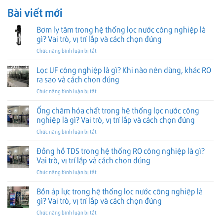
Bài viết mới
Bơm ly tâm trong hệ thống lọc nước công nghiệp là
gì? Vai trò, vị trí lắp và cách chọn đúng
ở
Chức năng bình luận bị tắt
Bơm
ly
Lọc UF công nghiệp là gì? Khi nào nên dùng, khác RO
tâm
ra sao và cách chọn đúng
trong
ở
Chức năng bình luận bị tắt
hệ
Lọc
thống
UF
Ống châm hóa chất trong hệ thống lọc nước công
lọc
công
nước
nghiệp là gì? Vai trò, vị trí lắp và cách chọn đúng
nghiệp
công
ở
Chức năng bình luận bị tắt
là
nghiệp
Ống
gì?
là
châm
Đồng hồ TDS trong hệ thống RO công nghiệp là gì?
Khi
gì?
hóa
nào
Vai trò, vị trí lắp và cách chọn đúng
Vai
chất
nên
trò,
ở
Chức năng bình luận bị tắt
trong
dùng,
vị
Đồng
hệ
khác
trí
hồ
Bồn áp lực trong hệ thống lọc nước công nghiệp là
thống
RO
lắp
TDS
lọc
gì? Vai trò, vị trí lắp và cách chọn đúng
ra
và
trong
nước
sao
cách
ở
Chức năng bình luận bị tắt
hệ
công
và
chọn
Bồn