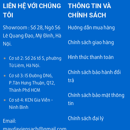
LIÊN HỆ VỚI CHÚNG
THÔNG TIN VÀ
TÔI
CHÍNH SÁCH
Showroom : Số 28, Ngõ 56
Hướng dẫn mua hàng
Lê Quang Đạo, Mỹ Đình, Hà
Chính sách giao hàng
Nội.
Hình thức thanh toán
Cơ sở 2: Số 26 tổ 5, phường
Từ Liêm, Hà Nội.
Chính sách bảo hành đổi
Cơ sở 3: I5 Đường DN6,
trả
P.Tân Hưng Thuận, Q12,
Thành Phố HCM
Chính sách bảo mật thông
Cơ sở 4: KCN Gia Viễn -
tin
Ninh Bình
Chính sách đại lý
Email:
maydaviensach@gmail.com