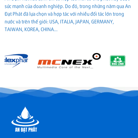
vị
chọn
sức mạnh của doanh nghiệp. Do đó, trong những năm qua An
tra,
trí
đúng
dấu
lắp
Đạt Phát đã lựa chọn và hợp tác với nhiều đối tác lớn trong
hiệu
và
nước và trên thế giới: USA, ITALIA, JAPAN, GERMANY,
hỏng
cách
và
chọn
TAIWAN, KOREA, CHINA...
cách
đúng
giữ
RO
chạy
ổn
định