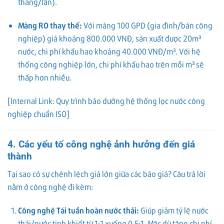
tháng/lần).
Màng RO thay thế:
Với màng 100 GPD (gia đình/bán công
nghiệp) giá khoảng 800.000 VNĐ, sản xuất được 20m³
nước, chi phí khấu hao khoảng 40.000 VNĐ/m³. Với hệ
thống công nghiệp lớn, chi phí khấu hao trên mỗi m³ sẽ
thấp hơn nhiều.
[Internal Link: Quy trình bảo dưỡng hệ thống lọc nước công
nghiệp chuẩn ISO]
4. Các yếu tố công nghệ ảnh hưởng đến giá
thành
Tại sao có sự chênh lệch giá lớn giữa các báo giá? Câu trả lời
nằm ở công nghệ đi kèm:
Công nghệ Tái tuần hoàn nước thải:
Giúp giảm tỷ lệ nước
thải/nước tinh khiết từ 1:1 xuống 0.5:1. Mặc dù tăng chi phí