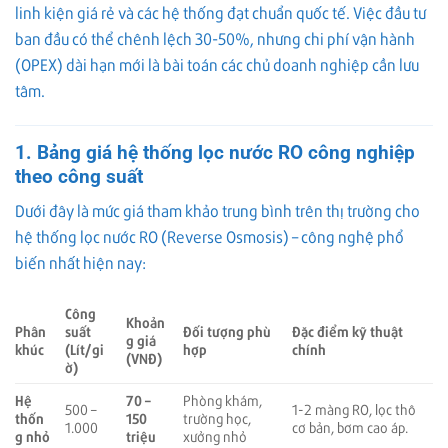
linh kiện giá rẻ và các hệ thống đạt chuẩn quốc tế. Việc đầu tư
ban đầu có thể chênh lệch 30-50%, nhưng chi phí vận hành
(OPEX) dài hạn mới là bài toán các chủ doanh nghiệp cần lưu
tâm.
1. Bảng giá hệ thống lọc nước RO công nghiệp
theo công suất
Dưới đây là mức giá tham khảo trung bình trên thị trường cho
hệ thống lọc nước RO (Reverse Osmosis) – công nghệ phổ
biến nhất hiện nay:
Công
Khoản
Phân
suất
Đối tượng phù
Đặc điểm kỹ thuật
g giá
khúc
(Lít/gi
hợp
chính
(VNĐ)
ờ)
Hệ
70 –
Phòng khám,
500 –
1-2 màng RO, lọc thô
thốn
150
trường học,
1.000
cơ bản, bơm cao áp.
g nhỏ
triệu
xưởng nhỏ