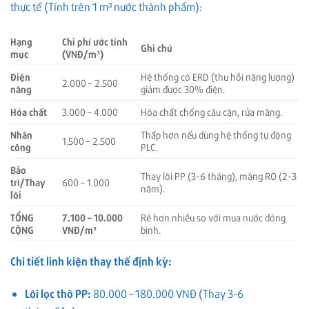
thực tế (Tính trên 1 m³ nước thành phẩm):
Hạng
Chi phí ước tính
Ghi chú
mục
(VNĐ/m³)
Điện
Hệ thống có ERD (thu hồi năng lượng)
2.000 – 2.500
năng
giảm được 30% điện.
Hóa chất
3.000 – 4.000
Hóa chất chống cáu cặn, rửa màng.
Nhân
Thấp hơn nếu dùng hệ thống tự động
1.500 – 2.500
công
PLC.
Bảo
Thay lõi PP (3-6 tháng), màng RO (2-3
trì/Thay
600 – 1.000
năm).
lõi
TỔNG
7.100 – 10.000
Rẻ hơn nhiều so với mua nước đóng
CỘNG
VNĐ/m³
bình.
Chi tiết linh kiện thay thế định kỳ:
Lõi lọc thô PP:
80.000 – 180.000 VNĐ (Thay 3-6