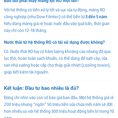
Bao lâu phải thay màng lọc RO một lần?
Với hệ thống có tiền xử lý tốt và sục rửa tự động, màng RO
công nghiệp (như Dow Filmtec) có thể bền từ
3 đến 5 năm
.
Nếu dùng màng giá rẻ hoặc nước đầu vào quá bẩn, thời gian
này chỉ còn 12-18 tháng.
Nước thải từ hệ thống RO có tái sử dụng được không?
Có. Nước thải RO tuy có hàm lượng khoáng cao nhưng đã qua
lọc thô, hoàn toàn sạch khuẩn, có thể dùng để tưới cây, rửa
sàn nhà xưởng hoặc cấp cho tháp giải nhiệt (cooling tower),
giúp tiết kiệm tài nguyên.
Kết luận: Đầu tư bao nhiêu là đủ?
Đừng chỉ nhìn vào con số báo giá ban đầu. Một hệ thống giá rẻ
200 triệu nhưng “ngốn” 50 triệu tiền sửa chữa mỗi năm sẽ đắt
hơn nhiều so với hệ thống 300 triệu hoạt động bền bỉ trong 10
năm.