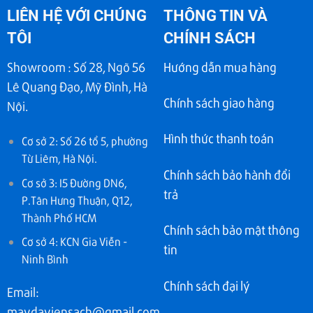
LIÊN HỆ VỚI CHÚNG
THÔNG TIN VÀ
TÔI
CHÍNH SÁCH
Showroom : Số 28, Ngõ 56
Hướng dẫn mua hàng
Lê Quang Đạo, Mỹ Đình, Hà
Chính sách giao hàng
Nội.
Hình thức thanh toán
Cơ sở 2: Số 26 tổ 5, phường
Từ Liêm, Hà Nội.
Chính sách bảo hành đổi
Cơ sở 3: I5 Đường DN6,
trả
P.Tân Hưng Thuận, Q12,
Thành Phố HCM
Chính sách bảo mật thông
Cơ sở 4: KCN Gia Viễn -
tin
Ninh Bình
Chính sách đại lý
Email:
maydaviensach@gmail.com