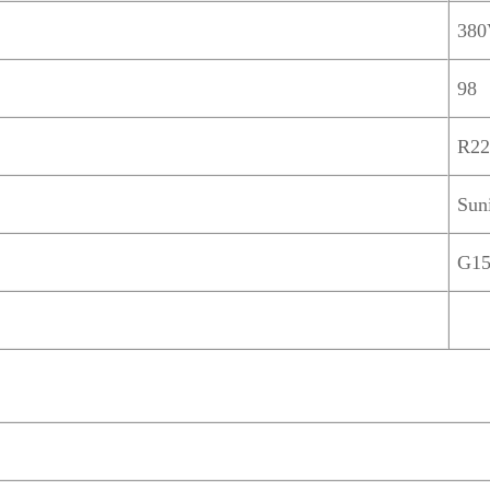
380
98
R2
Sun
G1