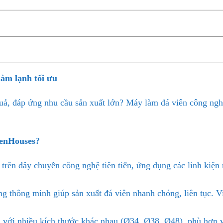
làm lạnh tối ưu
quả, đáp ứng nhu cầu sản xuất lớn? Máy làm đá viên công ng
eenHouses?
rên dây chuyền công nghệ tiên tiến, ứng dụng các linh kiện
 thông minh giúp sản xuất đá viên nhanh chóng, liên tục. Viê
 với nhiều kích thước khác nhau (Ø34, Ø38, Ø48), phù hợp v