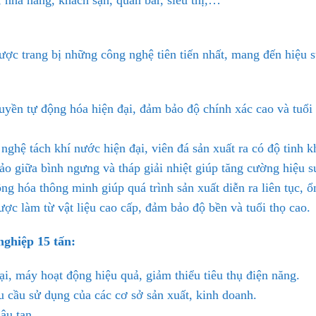
 nhà hàng, khách sạn, quán bar, siêu thị,…
ợc trang bị những công nghệ tiên tiến nhất, mang đến hiệu s
yền tự động hóa hiện đại, đảm bảo độ chính xác cao và tuổi 
ghệ tách khí nước hiện đại, viên đá sản xuất ra có độ tinh k
o giữa bình ngưng và tháp giải nhiệt giúp tăng cường hiệu suấ
g hóa thông minh giúp quá trình sản xuất diễn ra liên tục, ổ
ợc làm từ vật liệu cao cấp, đảm bảo độ bền và tuổi thọ cao.
nghiệp 15 tấn:
, máy hoạt động hiệu quả, giảm thiểu tiêu thụ điện năng.
 cầu sử dụng của các cơ sở sản xuất, kinh doanh.
lâu tan.