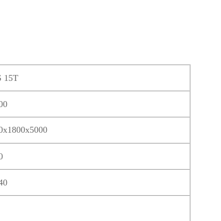
 15T
00
0x1800x5000
0
40