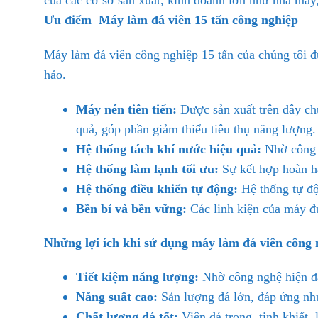
của các cơ sở sản xuất, kinh doanh lớn như nhà máy,
Ưu điểm
Máy làm đá viên 15 tấn công nghiệp
Máy làm đá viên công nghiệp 15 tấn của chúng tôi đư
hảo.
Máy nén tiên tiến:
Được sản xuất trên dây chu
quả, góp phần giảm thiểu tiêu thụ năng lượng.
Hệ thống tách khí nước hiệu quả:
Nhờ công n
Hệ thống làm lạnh tối ưu:
Sự kết hợp hoàn hả
Hệ thống điều khiển tự động:
Hệ thống tự độn
Bền bỉ và bền vững:
Các linh kiện của máy đư
Những lợi ích khi sử dụng máy làm đá viên công 
Tiết kiệm năng lượng:
Nhờ công nghệ hiện đại
Năng suất cao:
Sản lượng đá lớn, đáp ứng nhu
Chất lượng đá tốt:
Viên đá trong, tinh khiết, 