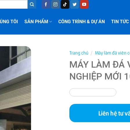
ÚNG TÔI
SẢN PHẨM
CÔNG TRÌNH & DỰ ÁN
TIN TỨC
Trang chủ
/
Máy làm đá viên 
MÁY LÀM ĐÁ 
NGHIỆP MỚI 
Liên hệ tư v