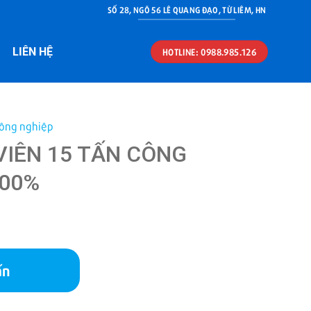
SỐ 28, NGÕ 56 LÊ QUANG ĐẠO, TỪ LIÊM, HN
LIÊN HỆ
HOTLINE: 0988.985.126
công nghiệp
VIÊN 15 TẤN CÔNG
100%
ấn