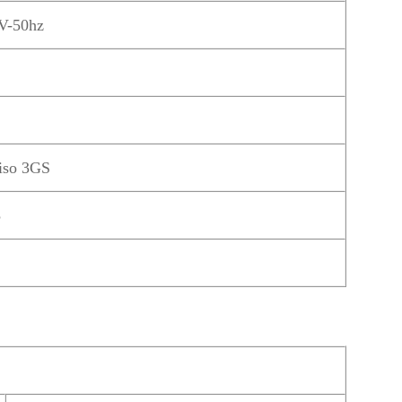
V-50hz
2
iso 3GS
5