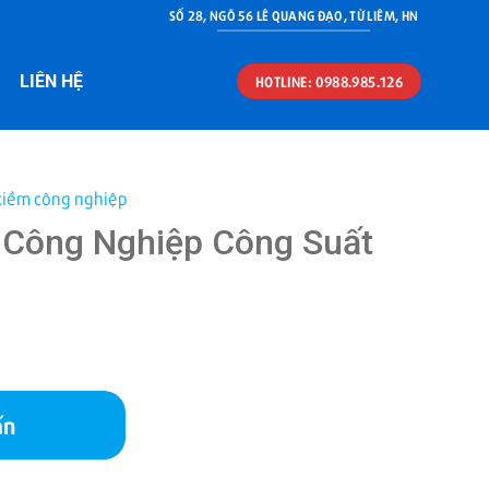
SỐ 28, NGÕ 56 LÊ QUANG ĐẠO, TỪ LIÊM, HN
LIÊN HỆ
HOTLINE: 0988.985.126
 kiềm công nghiệp
 Công Nghiệp Công Suất
ấn