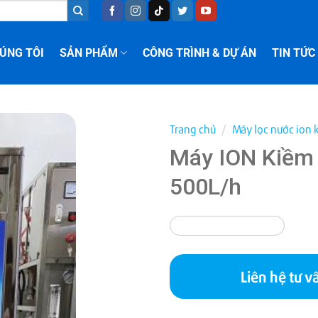
ÚNG TÔI
SẢN PHẨM
CÔNG TRÌNH & DỰ ÁN
TIN TỨC
Trang chủ
/
Máy lọc nước ion
Máy ION Kiềm
500L/h
Liên hệ tư v