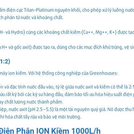
ấm điện cực Titan-Platinum nguyên khối, cho phép xử lý luồng nước
ch phân tử nước và khoáng chất.
H- và Hydro) cùng các khoáng chất kiềm (Ca++, Mg++, K+) được tạo
 H+ và gốc axit) được tạo ra, dùng cho các mục đích khử trùng, vệ s
1:2)
ng máy ion kiềm. Với hệ thống công nghiệp của Greenhouses:
và đặc tính nước đầu vào, tỷ lệ giữa nước axit và kiềm có thể là 2:1
ứu rất kỹ bởi các kỹ sư hàng đầu, đảm bảo tối ưu hóa hiệu suất điệ
y chất lượng nước thành phẩm.
p, nước axit (pH 2.5 – 5.5) là một tài nguyên quý giá. Nó được thu
phí hóa chất tẩy rửa và bảo vệ môi trường.
 Điện Phân ION Kiềm 1000L/h