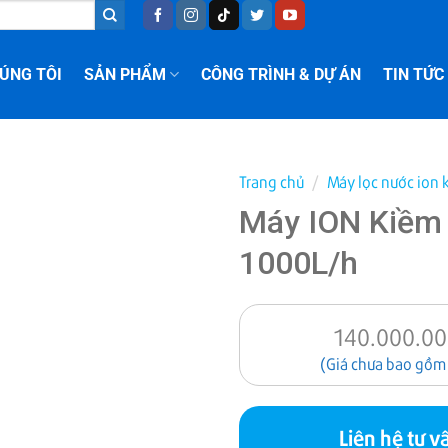
ÚNG TÔI
SẢN PHẨM
CÔNG TRÌNH & DỰ ÁN
TIN TỨC
Trang chủ
/
Máy lọc nước ion
Máy ION Kiềm
1000L/h
140.000.0
(Giá chưa bao gồm
Liên hệ tư v