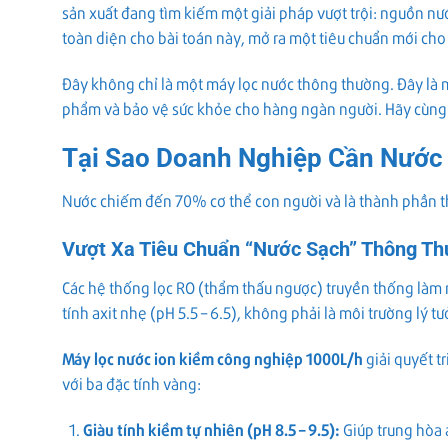
sản xuất đang tìm kiếm một giải pháp vượt trội: nguồn nư
toàn diện cho bài toán này, mở ra một tiêu chuẩn mới cho
Đây không chỉ là một máy lọc nước thông thường. Đây là m
phẩm và bảo vệ sức khỏe cho hàng ngàn người. Hãy cùng t
Tại Sao Doanh Nghiệp Cần Nước
Nước chiếm đến 70% cơ thể con người và là thành phần th
Vượt Xa Tiêu Chuẩn “Nước Sạch” Thông T
Các hệ thống lọc RO (thẩm thấu ngược) truyền thống làm r
tính axit nhẹ (pH 5.5 – 6.5), không phải là môi trường lý t
Máy lọc nước ion kiềm công nghiệp 1000L/h
giải quyết t
với ba đặc tính vàng:
Giàu tính kiềm tự nhiên (pH 8.5 – 9.5):
Giúp trung hòa a