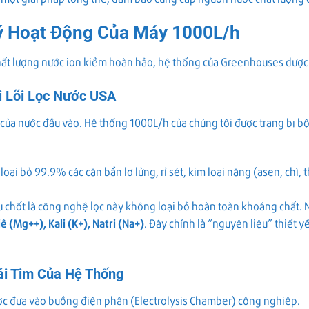
ý Hoạt Động Của Máy 1000L/h
ất lượng nước ion kiềm hoàn hảo, hệ thống của Greenhouses được thi
ới Lõi Lọc Nước USA
của nước đầu vào. Hệ thống 1000L/h của chúng tôi được trang bị bộ t
loại bỏ 99.9% các cặn bẩn lơ lửng, rỉ sét, kim loại nặng (asen, chì, 
chốt là công nghệ lọc này không loại bỏ hoàn toàn khoáng chất. N
ê (Mg++), Kali (K+), Natri (Na+)
. Đây chính là “nguyên liệu” thiết y
rái Tim Của Hệ Thống
ược đưa vào buồng điện phân (Electrolysis Chamber) công nghiệp.