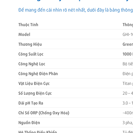
Để mang đến cái nhìn rõ nét nhất, dưới đây là bảng thô
Thuộc Tính
Thông
Model
GHI-
Thương Hiệu
Gree
Công Suất Lọc
1000 
Công Nghệ Lọc
Bộ ti
Công Nghệ Điện Phân
Điện 
Vật Liệu Điện Cực
Titan
Số Lượng Điện Cực
20 – 
Dải pH Tạo Ra
3.0 – 
Chỉ Số ORP (Chống Oxy Hóa)
-400
Nguồn Điện
3 pha
Hệ Thống Điều Khiển
Tủ đi