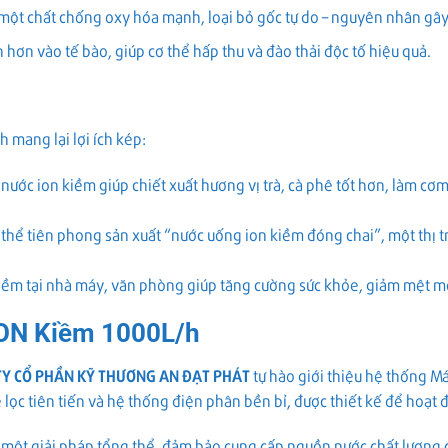
ột chất chống oxy hóa mạnh, loại bỏ gốc tự do – nguyên nhân gây 
ơn vào tế bào, giúp cơ thể hấp thu và đào thải độc tố hiệu quả.
 mang lại lợi ích kép:
ước ion kiềm giúp chiết xuất hương vị trà, cà phê tốt hơn, làm cơ
hể tiên phong sản xuất “nước uống ion kiềm đóng chai”, một thị t
ềm tại nhà máy, văn phòng giúp tăng cường sức khỏe, giảm mệt mỏ
ION Kiềm 1000L/h
TY CỔ PHẦN KỸ THƯƠNG AN ĐẠT PHÁT
tự hào giới thiệu hệ thống M
lọc tiên tiến và hệ thống điện phân bền bỉ, được thiết kế để hoạt 
 một giải pháp tổng thể, đảm bảo cung cấp nguồn nước chất lượng ca