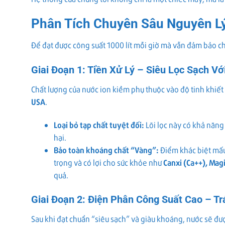
Phân Tích Chuyên Sâu Nguyên L
Để đạt được công suất 1000 lít mỗi giờ mà vẫn đảm bảo ch
Giai Đoạn 1: Tiền Xử Lý – Siêu Lọc Sạch V
Chất lượng của nước ion kiềm phụ thuộc vào độ tinh khiết 
USA
.
Loại bỏ tạp chất tuyệt đối:
Lõi lọc này có khả năng 
hại.
Bảo toàn khoáng chất “Vàng”:
Điểm khác biệt mấu 
trọng và có lợi cho sức khỏe như
Canxi (Ca++), Magi
quả.
Giai Đoạn 2: Điện Phân Công Suất Cao – T
Sau khi đạt chuẩn “siêu sạch” và giàu khoáng, nước sẽ đ