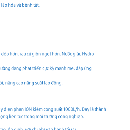
lão hóa và bệnh tật.
m dẻo hơn, rau củ giòn ngọt hơn. Nước giàu Hydro
rường đang phát triển cực kỳ mạnh mẽ, đáp ứng
i, nâng cao năng suất lao động.
áy điện phân ION kiềm công suất 1000L/h. Đây là thành
động liên tục trong môi trường công nghiệp.
o, ổn định, với chi phí vận hành tối ưu.