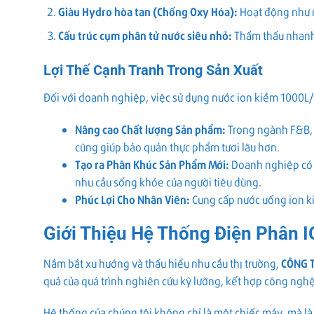
Giàu Hydro hòa tan (Chống Oxy Hóa):
Hoạt động như m
Cấu trúc cụm phân tử nước siêu nhỏ:
Thẩm thấu nhanh h
Lợi Thế Cạnh Tranh Trong Sản Xuất
Đối với doanh nghiệp, việc sử dụng nước ion kiềm 1000L/h
Nâng cao Chất lượng Sản phẩm:
Trong ngành F&B, n
cũng giúp bảo quản thực phẩm tươi lâu hơn.
Tạo ra Phân Khúc Sản Phẩm Mới:
Doanh nghiệp có t
nhu cầu sống khỏe của người tiêu dùng.
Phúc Lợi Cho Nhân Viên:
Cung cấp nước uống ion ki
Giới Thiệu Hệ Thống Điện Phân 
Nắm bắt xu hướng và thấu hiểu nhu cầu thị trường,
CÔNG 
quả của quá trình nghiên cứu kỹ lưỡng, kết hợp công nghệ 
Hệ thống của chúng tôi không chỉ là một chiếc máy, mà là