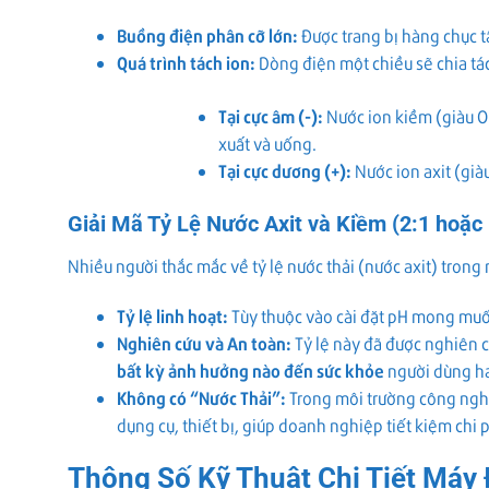
Buồng điện phân cỡ lớn:
Được trang bị hàng chục t
Quá trình tách ion:
Dòng điện một chiều sẽ chia tá
Tại cực âm (-):
Nước ion kiềm (giàu O
xuất và uống.
Tại cực dương (+):
Nước ion axit (giàu
Giải Mã Tỷ Lệ Nước Axit và Kiềm (2:1 hoặc 
Nhiều người thắc mắc về tỷ lệ nước thải (nước axit) tro
Tỷ lệ linh hoạt:
Tùy thuộc vào cài đặt pH mong muốn 
Nghiên cứu và An toàn:
Tỷ lệ này đã được nghiên c
bất kỳ ảnh hưởng nào đến sức khỏe
người dùng ha
Không có “Nước Thải”:
Trong môi trường công nghiệ
dụng cụ, thiết bị, giúp doanh nghiệp tiết kiệm chi 
Thông Số Kỹ Thuật Chi Tiết Máy