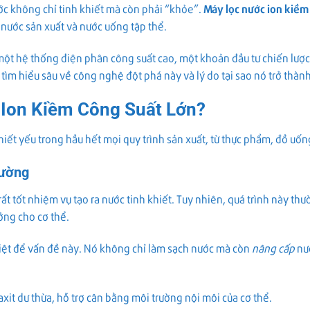
ớc không chỉ tinh khiết mà còn phải “khỏe”.
Máy lọc nước ion kiềm
 nước sản xuất và nước uống tập thể.
ột hệ thống điện phân công suất cao, một khoản đầu tư chiến lược 
ìm hiểu sâu về công nghệ đột phá này và lý do tại sao nó trở thàn
 Ion Kiềm Công Suất Lớn?
iết yếu trong hầu hết mọi quy trình sản xuất, từ thực phẩm, đồ u
hường
ất tốt nhiệm vụ tạo ra nước tinh khiết. Tuy nhiên, quá trình này th
ưởng cho cơ thể.
riệt để vấn đề này. Nó không chỉ làm sạch nước mà còn
nâng cấp
nướ
xit dư thừa, hỗ trợ cân bằng môi trường nội môi của cơ thể.