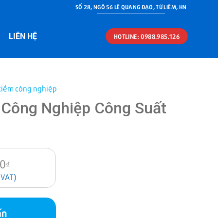
SỐ 28, NGÕ 56 LÊ QUANG ĐẠO, TỪ LIÊM, HN
LIÊN HỆ
HOTLINE: 0988.985.126
 kiềm công nghiệp
 Công Nghiệp Công Suất
00
₫
 VAT)
ấn