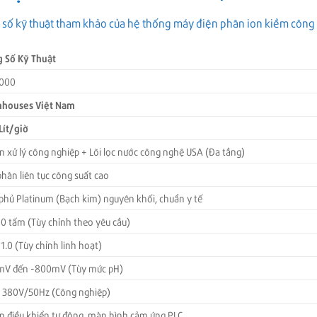
ng số kỹ thuật tham khảo của hệ thống máy điện phân ion kiềm côn
 Số Kỹ Thuật
1000
nhouses Việt Nam
Lít/giờ
ền xử lý công nghiệp + Lõi lọc nước công nghệ USA (Đa tầng)
phân liên tục công suất cao
 phủ Platinum (Bạch kim) nguyên khối, chuẩn y tế
40 tấm (Tùy chỉnh theo yêu cầu)
11.0 (Tùy chỉnh linh hoạt)
mV đến -800mV (Tùy mức pH)
, 380V/50Hz (Công nghiệp)
ện điều khiển tự động, màn hình cảm ứng PLC