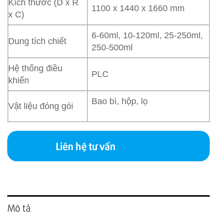
Kích thước (D x R
1100 x 1440 x 1660 mm
x C)
6-60ml, 10-120ml, 25-250ml,
Dung tích chiết
250-500ml
Hệ thống điều
PLC
khiển
Bao bì, hộp, lọ
Vật liệu đóng gói
Liên hệ tư vấn
Mô tả