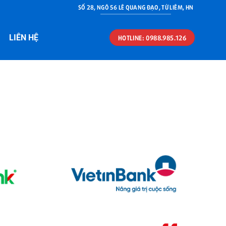
SỐ 28, NGÕ 56 LÊ QUANG ĐẠO, TỪ LIÊM, HN
LIÊN HỆ
HOTLINE: 0988.985.126