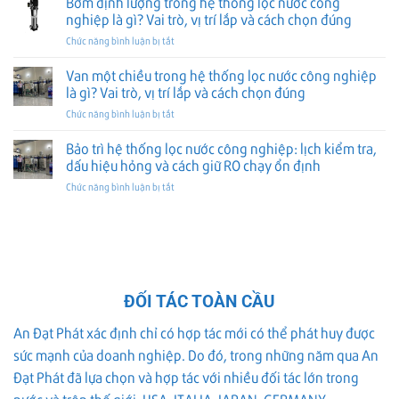
Bơm định lượng trong hệ thống lọc nước công
tạo
chọn
điều
lọc
nghiệp là gì? Vai trò, vị trí lắp và cách chọn đúng
và
đúng
khiển
nước
cách
ở
Chức năng bình luận bị tắt
trong
công
chọn
Bơm
hệ
nghiệp
đúng
định
Van một chiều trong hệ thống lọc nước công nghiệp
thống
là
lượng
lọc
là gì? Vai trò, vị trí lắp và cách chọn đúng
gì?
trong
nước
Vai
ở
Chức năng bình luận bị tắt
hệ
công
trò,
Van
thống
nghiệp
vị
một
Bảo trì hệ thống lọc nước công nghiệp: lịch kiểm tra,
lọc
là
trí
chiều
nước
dấu hiệu hỏng và cách giữ RO chạy ổn định
gì?
lắp
trong
công
Vai
và
ở
Chức năng bình luận bị tắt
hệ
nghiệp
trò,
cách
Bảo
thống
là
cấu
chọn
trì
lọc
gì?
tạo
đúng
hệ
nước
Vai
và
thống
công
trò,
cách
lọc
nghiệp
vị
chọn
nước
là
trí
đúng
công
gì?
lắp
ĐỐI TÁC TOÀN CẦU
nghiệp:
Vai
và
lịch
trò,
cách
An Đạt Phát xác định chỉ có hợp tác mới có thể phát huy được
kiểm
vị
chọn
sức mạnh của doanh nghiệp. Do đó, trong những năm qua An
tra,
trí
đúng
dấu
lắp
Đạt Phát đã lựa chọn và hợp tác với nhiều đối tác lớn trong
hiệu
và
hỏng