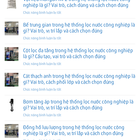
tự
làm
Cách
nghiệp là gì? Vai trò, cách dùng và cách chọn đúng
trí
động
mềm
đọc,
lắp
ở
Chức năng bình luận bị tắt
trong
nước
lắp
và
Vật
hệ
công
và
cách
liệu
Bể trung gian trong hệ thống lọc nước công nghiệp là
thống
nghiệp
chọn
chọn
mangan
lọc
gì? Vai trò, vị trí lắp và cách chọn đúng
là
đúng
đúng
MF2
nước
gì?
ở
Chức năng bình luận bị tắt
trong
công
Vai
Bể
hệ
nghiệp
trò,
trung
Cột lọc đa tầng trong hệ thống lọc nước công nghiệp
thống
là
vị
gian
lọc
là gì? Cấu tạo, vai trò và cách chọn đúng
gì?
trí
trong
nước
Vai
lắp
ở
Chức năng bình luận bị tắt
hệ
công
trò,
và
Cột
thống
nghiệp
vị
cách
lọc
Cát thạch anh trong hệ thống lọc nước công nghiệp là
lọc
là
trí
chọn
đa
nước
gì? Vai trò, cách phối lớp và cách chọn đúng
gì?
lắp
đúng
tầng
công
Vai
và
ở
Chức năng bình luận bị tắt
trong
nghiệp
trò,
cách
Cát
hệ
là
cách
chọn
thạch
Bơm tăng áp trong hệ thống lọc nước công nghiệp là
thống
gì?
dùng
đúng
anh
lọc
gì? Vai trò, vị trí lắp và cách chọn đúng
Vai
và
trong
nước
trò,
cách
ở
Chức năng bình luận bị tắt
hệ
công
vị
chọn
Bơm
thống
nghiệp
trí
đúng
tăng
Đồng hồ lưu lượng trong hệ thống lọc nước công
lọc
là
lắp
áp
nước
nghiệp là gì? Vai trò, vị trí lắp và cách chọn đúng
gì?
và
trong
công
Cấu
cách