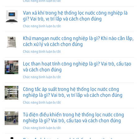
ở
Chức năng bình luận bị tắt
hệ
nghiệp
tạo,
chọn
Đồng
thống
là
vai
đúng
hồ
Van xả khí trong hệ thống lọc nước công nghiệp là
lọc
gì?
trò
lưu
nước
gì? Vai trò, vị trí lắp và cách chọn đúng
Vai
và
lượng
công
trò,
cách
ở
Chức năng bình luận bị tắt
trong
nghiệp
cách
chọn
Van
hệ
là
phối
đúng
xả
Khử mangan nước công nghiệp là gì? Khi nào cần lắp,
thống
gì?
lớp
khí
lọc
cách xử lý và cách chọn đúng
Vai
và
trong
nước
trò,
cách
ở
Chức năng bình luận bị tắt
hệ
công
vị
chọn
Khử
thống
nghiệp
trí
đúng
mangan
Lọc than hoạt tính công nghiệp là gì? Vai trò, cấu tạo
lọc
là
lắp
nước
nước
và cách chọn đúng
gì?
và
công
công
Vai
cách
ở
Chức năng bình luận bị tắt
nghiệp
nghiệp
trò,
chọn
Lọc
là
là
vị
đúng
than
Công tắc áp suất trong hệ thống lọc nước công
gì?
gì?
trí
hoạt
Khi
nghiệp là gì? Vai trò, vị trí lắp và cách chọn đúng
Vai
lắp
tính
nào
trò,
và
ở
Chức năng bình luận bị tắt
công
cần
vị
cách
Công
nghiệp
lắp,
trí
chọn
tắc
Tủ điện điều khiển trong hệ thống lọc nước công
là
cách
lắp
đúng
áp
gì?
nghiệp là gì? Vai trò, cấu tạo và cách chọn đúng
xử
và
suất
Vai
lý
cách
ở
Chức năng bình luận bị tắt
trong
trò,
và
chọn
Tủ
hệ
cấu
cách
đúng
điện
thống