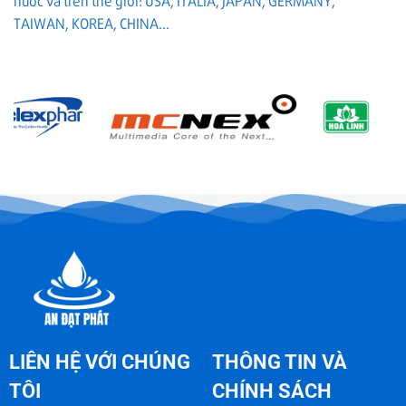
nước và trên thế giới: USA, ITALIA, JAPAN, GERMANY,
cách
và
chọn
TAIWAN, KOREA, CHINA...
cách
đúng
giữ
RO
chạy
ổn
định
LIÊN HỆ VỚI CHÚNG
THÔNG TIN VÀ
TÔI
CHÍNH SÁCH