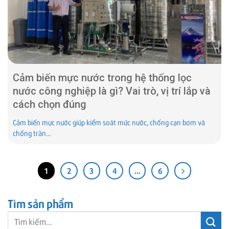
Cảm biến mực nước trong hệ thống lọc
nước công nghiệp là gì? Vai trò, vị trí lắp và
cách chọn đúng
Cảm biến mực nước giúp kiểm soát mức nước, chống cạn bơm và
chống tràn...
1
2
3
4
…
6
Tìm sản phẩm
Tìm
kiếm: