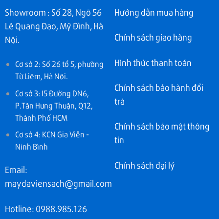
Showroom : Số 28, Ngõ 56
Hướng dẫn mua hàng
Lê Quang Đạo, Mỹ Đình, Hà
Chính sách giao hàng
Nội.
Hình thức thanh toán
Cơ sở 2: Số 26 tổ 5, phường
Từ Liêm, Hà Nội.
Chính sách bảo hành đổi
Cơ sở 3: I5 Đường DN6,
trả
P.Tân Hưng Thuận, Q12,
Thành Phố HCM
Chính sách bảo mật thông
Cơ sở 4: KCN Gia Viễn -
tin
Ninh Bình
Chính sách đại lý
Email:
maydaviensach@gmail.com
Hotline: 0988.985.126