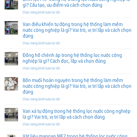
lọc
lọc
gì? Cấu tạo, ưu điểm và cách chọn đúng
chọn
và
trong
nước
đúng
cách
ở
Chức năng bình luận bị tắt
hệ
công
chọn
Bình
thống
nghiệp
đúng
lọc
Van điều khiển tự động trong hệ thống làm mềm
lọc
là
FRP
nước
nước công nghiệp là gì? Vai trò, vị trí lắp và cách chọn
gì?
trong
công
Vai
đúng
hệ
nghiệp
trò,
ở
Chức năng bình luận bị tắt
thống
là
vị
Van
lọc
gì?
trí
điều
nước
Đồng hồ chênh áp trong hệ thống lọc nước công
Phân
lắp
khiển
công
loại,
nghiệp là gì? Cách đọc, lắp và chọn đúng
và
tự
nghiệp
vai
cách
ở
Chức năng bình luận bị tắt
động
là
trò
chọn
Đồng
trong
gì?
và
đúng
hồ
Bồn muối hoàn nguyên trong hệ thống làm mềm
hệ
Cấu
cách
chênh
thống
tạo,
nước công nghiệp là gì? Vai trò, vị trí lắp và cách chọn
chọn
áp
làm
ưu
đúng
đúng
trong
mềm
điểm
ở
Chức năng bình luận bị tắt
hệ
nước
và
Bồn
thống
công
cách
muối
lọc
Van xả tự động trong hệ thống lọc nước công nghiệp
nghiệp
chọn
hoàn
nước
là
là gì? Vai trò, vị trí lắp và cách chọn đúng
đúng
nguyên
công
gì?
ở
Chức năng bình luận bị tắt
trong
nghiệp
Vai
Van
hệ
là
trò,
xả
Vật liệu mangan MF2 trong hệ thống lọc nước công
thống
gì?
vị