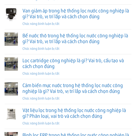
là
trò,
Lọc
thống
gì?
vị
nano
Van giảm áp trong hệ thống lọc nước công nghiệp là
lọc
Vai
trí
công
nước
gì? Vai trò, vị trí lắp và cách chọn đúng
trò,
lắp
nghiệp
công
vị
và
ở
Chức năng bình luận bị tắt
là
nghiệp
trí
cách
Van
gì?
là
lắp
chọn
giảm
Bể nước thô trong hệ thống lọc nước công nghiệp là
Khi
gì?
và
đúng
áp
nào
gì? Vai trò, vị trí lắp và cách chọn đúng
Vai
cách
trong
nên
trò,
chọn
ở
Chức năng bình luận bị tắt
hệ
dùng,
vị
đúng
Bể
thống
khác
trí
nước
Lọc cartridge công nghiệp là gì? Vai trò, cấu tạo và
lọc
RO
lắp
thô
nước
cách chọn đúng
ra
và
trong
công
sao
cách
ở
Chức năng bình luận bị tắt
hệ
nghiệp
và
chọn
Lọc
thống
là
cách
đúng
cartridge
Cảm biến mực nước trong hệ thống lọc nước công
lọc
gì?
chọn
công
nước
nghiệp là gì? Vai trò, vị trí lắp và cách chọn đúng
Vai
đúng
nghiệp
công
trò,
ở
Chức năng bình luận bị tắt
là
nghiệp
vị
Cảm
gì?
là
trí
biến
Vật liệu lọc trong hệ thống lọc nước công nghiệp là
Vai
gì?
lắp
mực
trò,
gì? Phân loại, vai trò và cách chọn đúng
Vai
và
nước
cấu
trò,
cách
ở
Chức năng bình luận bị tắt
trong
tạo
vị
chọn
Vật
hệ
và
trí
đúng
liệu
Bình lọc FRP trong hệ thống lọc nước công nghiệp là
thống
cách
lắp