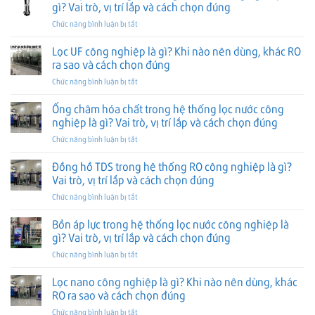
gì? Vai trò, vị trí lắp và cách chọn đúng
ở
Chức năng bình luận bị tắt
Bơm
ly
Lọc UF công nghiệp là gì? Khi nào nên dùng, khác RO
tâm
ra sao và cách chọn đúng
trong
ở
Chức năng bình luận bị tắt
hệ
Lọc
thống
UF
Ống châm hóa chất trong hệ thống lọc nước công
lọc
công
nước
nghiệp là gì? Vai trò, vị trí lắp và cách chọn đúng
nghiệp
công
ở
Chức năng bình luận bị tắt
là
nghiệp
Ống
gì?
là
châm
Đồng hồ TDS trong hệ thống RO công nghiệp là gì?
Khi
gì?
hóa
nào
Vai trò, vị trí lắp và cách chọn đúng
Vai
chất
nên
trò,
ở
Chức năng bình luận bị tắt
trong
dùng,
vị
Đồng
hệ
khác
trí
hồ
Bồn áp lực trong hệ thống lọc nước công nghiệp là
thống
RO
lắp
TDS
lọc
gì? Vai trò, vị trí lắp và cách chọn đúng
ra
và
trong
nước
sao
cách
ở
Chức năng bình luận bị tắt
hệ
công
và
chọn
Bồn
thống
nghiệp
cách
đúng
áp
Lọc nano công nghiệp là gì? Khi nào nên dùng, khác
RO
là
chọn
lực
công
RO ra sao và cách chọn đúng
gì?
đúng
trong
nghiệp
Vai
ở
Chức năng bình luận bị tắt
hệ