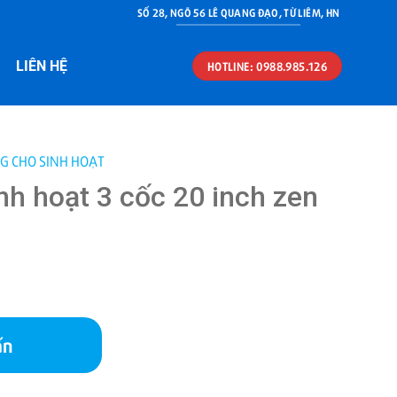
SỐ 28, NGÕ 56 LÊ QUANG ĐẠO, TỪ LIÊM, HN
LIÊN HỆ
HOTLINE: 0988.985.126
G CHO SINH HOẠT
nh hoạt 3 cốc 20 inch zen
ấn