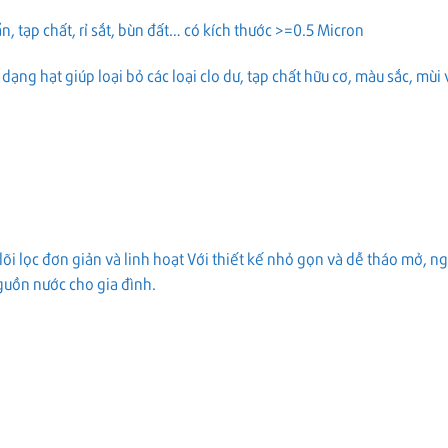
ẩn, tạp chất, rỉ sắt, bùn đất… có kích thước >=0.5 Micron
a dạng hạt giúp loại bỏ các loại clo dư, tạp chất hữu cơ, màu sắc, mùi
 lõi lọc đơn giản và linh hoạt Với thiết kế nhỏ gọn và dễ tháo mở, 
nguồn nước cho gia đình.