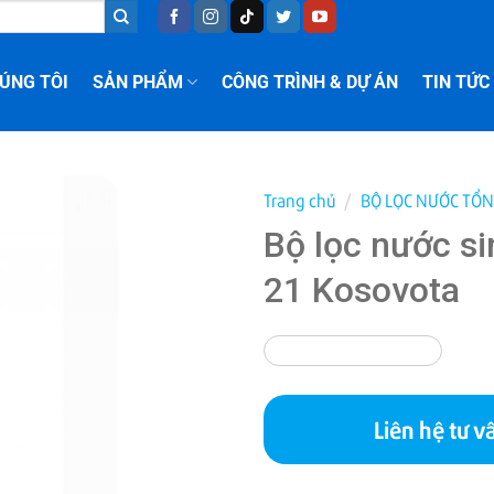
ÚNG TÔI
SẢN PHẨM
CÔNG TRÌNH & DỰ ÁN
TIN TỨC
Trang chủ
/
BỘ LỌC NƯỚC TỔN
Bộ lọc nước si
21 Kosovota
Liên hệ tư v