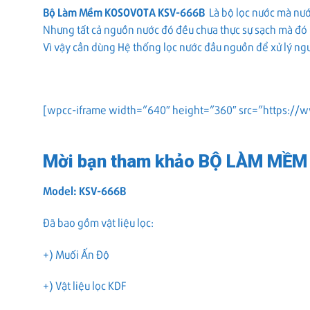
Bộ Làm Mềm KOSOVOTA KSV-666B
Là bộ lọc nước mà nước
Nhưng tất cả nguồn nước đó đều chưa thực sự sạch mà đó l
Vì vậy cần dùng
Hệ thống lọc nước đầu nguồn
để xử lý ng
[wpcc-iframe width=”640″ height=”360″ src=”https:
Mời bạn tham khảo BỘ LÀM MỀM 
Model: KSV-666B
Đã bao gồm vật liệu lọc:
+) Muối Ấn Độ
+) Vật liệu lọc KDF