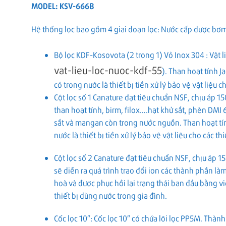
MODEL: KSV-666B
Hệ thống lọc bao gồm 4 giai đoạn lọc: Nước cấp được bơm tă
Bộ lọc KDF-Kosovota (2 trong 1) Vỏ Inox 304 : Vật li
vat-lieu-loc-nuoc-kdf-55
). Than hoạt tính J
có trong nước là thiết bị tiền xử lý bảo vệ vật liệu ch
Cột lọc số 1 Canature đạt tiêu chuẩn NSF, chịu áp 15
than hoạt tính, birm, filox….hạt khử sắt, phèn DMI 
sắt và mangan còn trong nước nguồn. Than hoạt tính
nước là thiết bị tiền xử lý bảo vệ vật liệu cho các thi
Cột lọc số 2 Canature đạt tiêu chuẩn NSF, chịu áp 1
sẽ diễn ra quá trình trao đổi ion các thành phần là
hoà và được phục hồi lại trạng thái ban đầu bằng 
thiết bị dùng nước trong gia đình.
Cốc lọc 10″: Cốc lọc 10″ có chứa lõi lọc PP5M. Thành