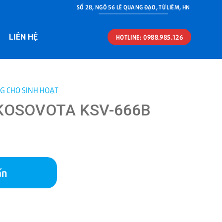
SỐ 28, NGÕ 56 LÊ QUANG ĐẠO, TỪ LIÊM, HN
LIÊN HỆ
HOTLINE: 0988.985.126
G CHO SINH HOẠT
KOSOVOTA KSV-666B
ấn