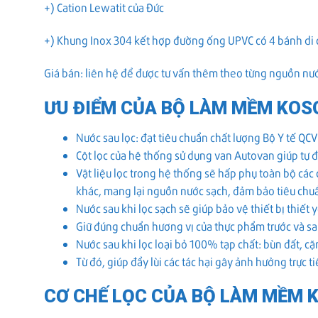
+) Cation Lewatit của Đức
+) Khung Inox 304 kết hợp đường ống UPVC có 4 bánh di
Giá bán: liên hệ để được tư vấn thêm theo từng nguồn nư
ƯU ĐIỂM CỦA BỘ LÀM MỀM KOS
Nước sau lọc: đạt tiêu chuẩn chất lượng Bộ Y tế Q
Cột lọc của hệ thống sử dụng van Autovan giúp tự độn
Vật liệu lọc trong hệ thống sẽ hấp phụ toàn bộ các 
khác, mang lại nguồn nước sạch, đảm bảo tiêu chuẩ
Nước sau khi lọc sạch sẽ giúp bảo vệ thiết bị thiết 
Giữ đúng chuẩn hương vị của thực phẩm trước và sa
Nước sau khi lọc loại bỏ 100% tạp chất: bùn đất, c
Từ đó, giúp đẩy lùi các tác hại gây ảnh hưởng trực t
CƠ CHẾ LỌC CỦA BỘ LÀM MỀM 