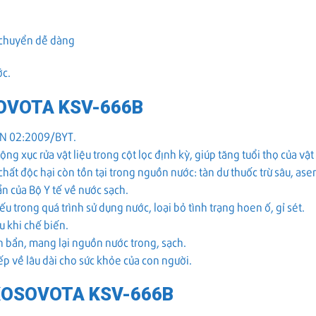
 chuyển dễ dàng
ớc.
OVOTA KSV-666B
CVN 02:2009/BYT.
g xục rửa vật liệu trong cột lọc định kỳ, giúp tăng tuổi thọ của vật 
chất độc hại còn tồn tại trong nguồn nước: tàn dư thuốc trừ sâu, ase
n của Bộ Y tế về nước sạch.
yếu trong quá trình sử dụng nước, loại bỏ tình trạng hoen ố, gỉ sét.
u khi chế biến.
ặn bẩn, mang lại nguồn nước trong, sạch.
iếp về lâu dài cho sức khỏe của con người.​
KOSOVOTA KSV-666B