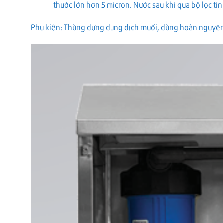
thước lớn hơn 5 micron. Nước sau khi qua bộ lọc ti
​Phụ kiện: Thùng đựng dung dịch muối, dùng hoàn nguyên 