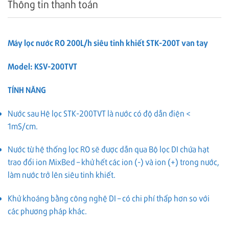
Thông tin thanh toán
Máy lọc nước RO 200L/h siêu tinh khiết STK-200T van tay
Model: KSV-200TVT
TÍNH NĂNG
Nước sau Hệ lọc STK-200TVT là nước có độ dẫn điện <
1mS/cm.
Nước từ hệ thống lọc RO sẽ được dẫn qua Bộ lọc DI chứa hạt
trao đổi ion MixBed – khử hết các ion (-) và ion (+) trong nước,
làm nước trở lên siêu tinh khiết.
Khử khoáng bằng công nghệ DI – có chi phí thấp hơn so với
các phương pháp khác.