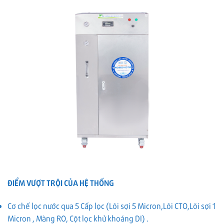
ĐIỂM VƯỢT TRỘI CỦA HỆ THỐNG
Cơ chế lọc nước qua 5 Cấp lọc (Lõi sợi 5 Micron,Lõi CTO,Lõi sợi 1
Micron , Màng RO, Cột lọc khử khoáng DI) .