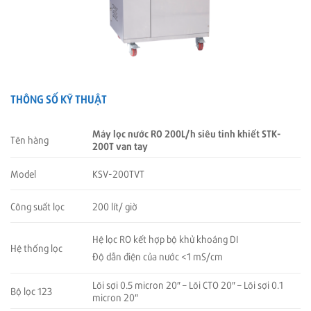
THÔNG SỐ KỸ THUẬT
Máy lọc nước RO 200L/h siêu tinh khiết STK-
Tên hàng
200T van tay
Model
KSV-200TVT
Công suất lọc
200 lít/ giờ
Hệ lọc RO kết hợp bộ khử khoáng DI
Hệ thống lọc
Độ dẫn điện của nước <1 mS/cm
Lõi sợi 0.5 micron 20″ – Lõi CTO 20″ – Lõi sợi 0.1
Bộ lọc 123
micron 20″