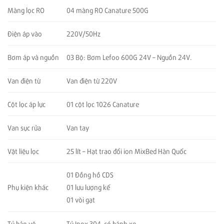
Màng lọc RO
04 màng RO Canature 500G
Điện áp vào
220V/50Hz
Bơm áp và nguồn
03 Bộ: Bơm Lefoo 600G 24V – Nguồn 24V.
Van điện từ
Van điện từ 220V
Cột lọc áp lực
01 cột lọc 1026 Canature
Van sục rửa
Van tay
Vật liệu lọc
25 lít – Hạt trao đổi ion MixBed Hàn Quốc
01 Đồng hồ CDS
Phụ kiện khác
01 lưu lượng kế
01 vòi gạt
Tủ bảo vệ
Tủ Inox 304, có bánh xe