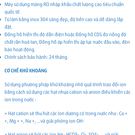
Máy sử dụng màng RO nhập khẩu chất lượng cao tiêu chuẩn
quốc tế.
Tủ làm bằng inox 304 sáng đẹp, độ bền cao và dễ dàng lắp
đặt.
Đồng hồ hiển thị độ dẫn điện hoặc Đồng hồ CDS đo nồng độ
chất rắn hoà tan, Đồng hồ áp hiển thị áp lực nước đầu vào, đèn
báo hoạt động.
Chính sách bảo hành: 24 tháng.
CƠ CHẾ KHỬ KHOÁNG
Sử dụng phương pháp khử khoáng nhờ quá trình trao đổi ion
bằng cách sử dụng các hạt nhựa cation và anion điều khiển các
ion trong nước :
+ Hạt cation sẽ thu hút các Ion dương có trong nước như : Ca +
+, Mg + +, Na +, …và giải phóng ion OH-
+ Hạt anion sẽ hút các ion âm : HCO3-, Cl-, SO4-, … và giải