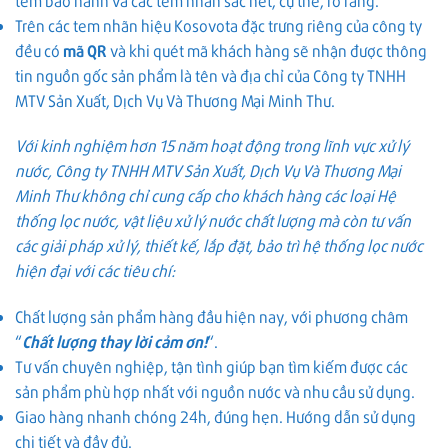
tem bảo hành và các tem nhãn sắc nét, cụ thể, rõ ràng.
Trên các tem nhãn hiệu Kosovota đặc trưng riêng của công ty
đều có
mã QR
và khi quét mã khách hàng sẽ nhận được thông
tin nguồn gốc sản phẩm là tên và địa chỉ của Công ty TNHH
MTV Sản Xuất, Dịch Vụ Và Thương Mại Minh Thư.
Với kinh nghiệm hơn 15 năm hoạt động trong lĩnh vực xử lý
nước, Công ty TNHH MTV Sản Xuất, Dịch Vụ Và Thương Mại
Minh Thư không chỉ cung cấp cho khách hàng các loại Hệ
thống lọc nước, vật liệu xử lý nước chất lượng mà còn tư vấn
các giải pháp xử lý, thiết kế, lắp đặt, bảo trì hệ thống lọc nước
hiện đại với các tiêu chí:
Chất lượng sản phẩm hàng đầu hiện nay, với phương châm
“
Chất lượng thay lời cảm ơn!
“.
Tư vấn chuyên nghiệp, tận tình giúp bạn tìm kiếm được các
sản phẩm phù hợp nhất với nguồn nước và nhu cầu sử dụng.
Giao hàng nhanh chóng 24h, đúng hẹn. Hướng dẫn sử dụng
chi tiết và đầy đủ.