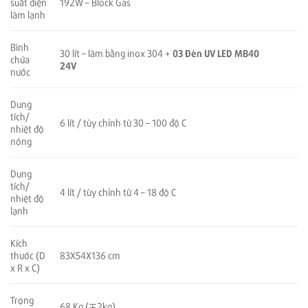
suất điện
192W – Block Gas
làm lạnh
Bình
03
Đèn UV LED MB40
30 lít – làm bằng inox 304 +
chứa
24V
nước
Dung
tích/
6 lít / tùy chỉnh từ 30 – 100 độ C
nhiệt độ
nóng
Dung
tích/
4 lít / tùy chỉnh từ 4 – 18 độ C
nhiệt độ
lạnh
Kích
thước (D
83X54X136 cm
x R x C)
Trọng
68 Kg
(∓2kg)