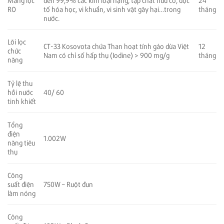
tháng
RO
tố hóa học, vi khuẩn, vi sinh vật gây hại…trong
nước.
Lõi lọc
CT-33 Kosovota chứa Than hoạt tính gáo dừa Việt
12
chức
Nam có chỉ số hấp thụ (Iodine) > 900 mg/g
tháng
năng
Tỷ lệ thu
hồi nước
40/ 60
tinh khiết
Tổng
điện
1.002W
năng tiêu
thụ
Công
suất điện
750W – Ruột đun
làm nóng
Công