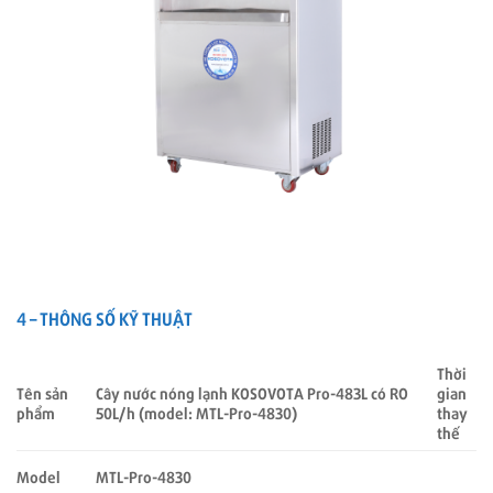
4 – THÔNG SỐ KỸ THUẬT
Thời
Cây nước nóng lạnh KOSOVOTA Pro-483L có RO
gian
Tên sản
50L/h (model: MTL-Pro-4830)
thay
phẩm
thế
Model
MTL-Pro-4830