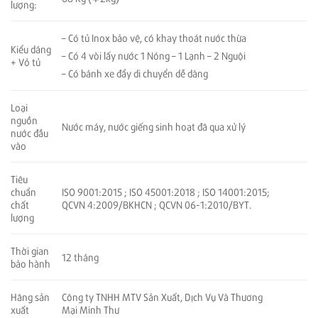
lượng:
– Có tủ Inox bảo vệ, có khay thoát nước thừa
Kiểu dáng
– Có 4 vòi lấy nước 1 Nóng – 1 Lạnh – 2 Nguội
+ Vỏ tủ
– Có bánh xe đẩy di chuyển dễ dàng
Loại
nguồn
Nước máy, nước giếng sinh hoạt đã qua xử lý
nước đầu
vào
Tiêu
ISO 9001:2015 ; ISO 45001:2018 ; ISO 14001:2015;
chuẩn
QCVN 4:2009/BKHCN ; QCVN 06-1:2010/BYT.
chất
lượng
Thời gian
12 tháng
bảo hành
Hãng sản
Công ty TNHH MTV Sản Xuất, Dịch Vụ Và Thương
xuất
Mại Minh Thư