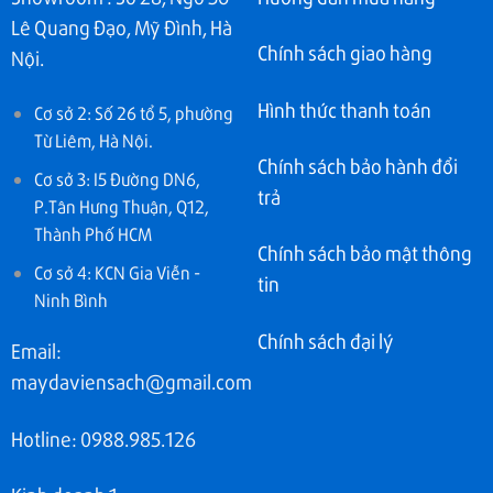
Lê Quang Đạo, Mỹ Đình, Hà
Chính sách giao hàng
Nội.
Hình thức thanh toán
Cơ sở 2: Số 26 tổ 5, phường
Từ Liêm, Hà Nội.
Chính sách bảo hành đổi
Cơ sở 3: I5 Đường DN6,
trả
P.Tân Hưng Thuận, Q12,
Thành Phố HCM
Chính sách bảo mật thông
Cơ sở 4: KCN Gia Viễn -
tin
Ninh Bình
Chính sách đại lý
Email:
maydaviensach@gmail.com
Hotline: 0988.985.126