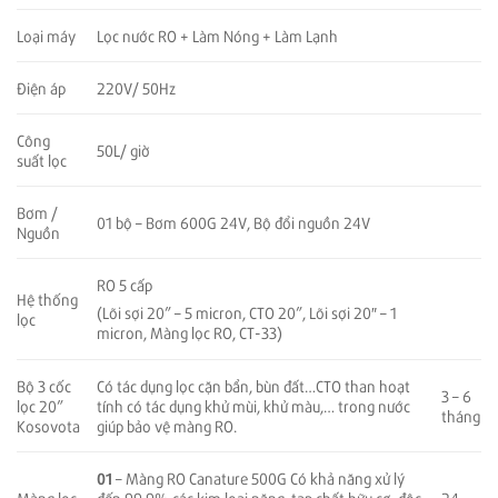
Loại máy
Lọc nước RO + Làm Nóng + Làm Lạnh
Điện áp
220V/ 50Hz
Công
50L/ giờ
suất lọc
Bơm /
01 bộ – Bơm 600G 24V, Bộ đổi nguồn 24V
Nguồn
RO 5 cấp
Hệ thống
(Lõi sợi 20” – 5 micron, CTO 20”, Lõi sợi 20″ – 1
lọc
micron, Màng lọc RO, CT-33)
Bộ 3 cốc
Có tác dụng lọc cặn bẩn, bùn đất…CTO than hoạt
3 – 6
lọc 20”
tính có tác dụng khử mùi, khử màu,… trong nước
tháng
Kosovota
giúp bảo vệ màng RO.
01
– Màng RO Canature 500G Có khả năng xử lý
24
Màng lọc
đến 99,9% các kim loại nặng, tạp chất hữu cơ, độc